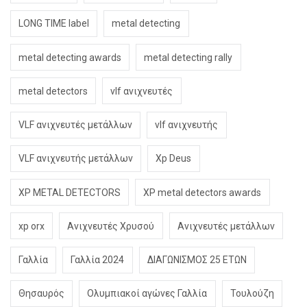
LONG TIME label
metal detecting
metal detecting awards
metal detecting rally
metal detectors
vlf ανιχνευτές
VLF ανιχνευτές μετάλλων
vlf ανιχνευτής
VLF ανιχνευτής μετάλλων
Xp Deus
XP METAL DETECTORS
XP metal detectors awards
xp orx
Ανιχνευτές Χρυσού
Ανιχνευτές μετάλλων
Γαλλία
Γαλλία 2024
ΔΙΑΓΩΝΙΣΜΟΣ 25 ΕΤΩΝ
Θησαυρός
Ολυμπιακοί αγώνες Γαλλία
Τουλούζη