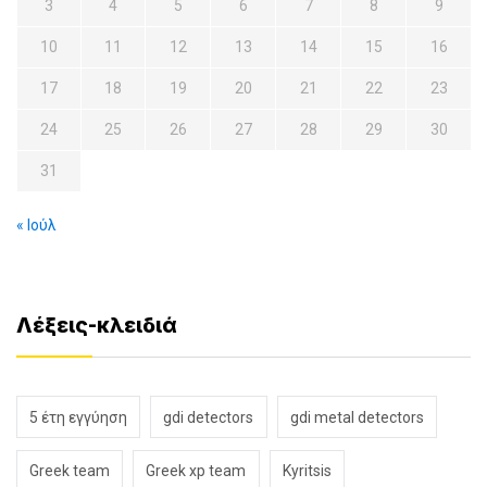
3
4
5
6
7
8
9
10
11
12
13
14
15
16
17
18
19
20
21
22
23
24
25
26
27
28
29
30
31
« Ιούλ
Λέξεις-κλειδιά
5 έτη εγγύηση
gdi detectors
gdi metal detectors
Greek team
Greek xp team
Kyritsis