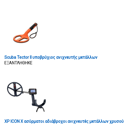
Scuba Tector II υποβρύχιος ανιχνευτής μετάλλων
ΕΞΑΝΤΛΗΘΗΚΕ
XP ICON X ασύρματοι αδιάβροχοι ανιχνευτές μετάλλων χρυσού