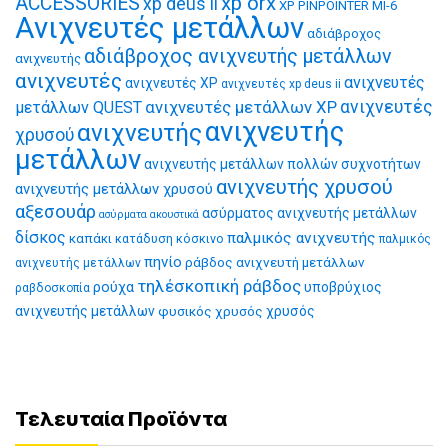
xp orx
ACCESSORIES
xp deus ii
XP PINPOINTER MI-6
Ανιχνευτές μετάλλων
αδιάβροχος
αδιάβροχος ανιχνευτής μετάλλων
ανιχνευτής
ανιχνευτές
ανιχνευτές
ανιχνευτές XP
ανιχνευτές xp deus ii
ανιχνευτές μετάλλων XP
ανιχνευτές
μετάλλων QUEST
ανιχνευτής
ανιχνευτής
χρυσού
μετάλλων
ανιχνευτής μετάλλων πολλών συχνοτήτων
ανιχνευτής χρυσού
ανιχνευτής μετάλλων χρυσού
αξεσουάρ
ασύρματος ανιχνευτής μετάλλων
ασύρματα ακουστικά
δίσκος
παλμικός ανιχνευτής
καπάκι
κατάδυση
κόσκινο
παλμικός
πηνίο
ράβδος ανιχνευτή μετάλλων
ανιχνευτής μετάλλων
τηλέσκοπική ράβδος
ρούχα
υποβρύχιος
ραβδοσκοπία
ανιχνευτής μετάλλων
φυσικός χρυσός
χρυσός
Τελευταία Προϊόντα