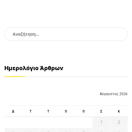
Αναζήτηση
για:
Ημερολόγιο Άρθρων
Αύγουστος 2026
Δ
Τ
Τ
Π
Π
Σ
Κ
1
2