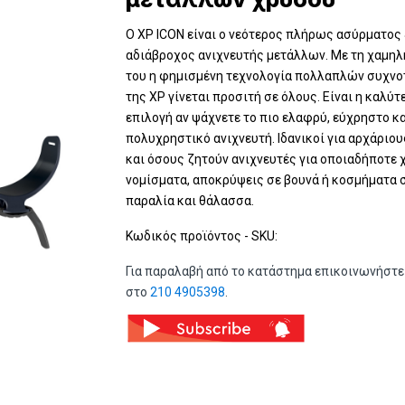
Ο XP ICON είναι ο νεότερος πλήρως ασύρματος
αδιάβροχος ανιχνευτής μετάλλων. Με τη χαμηλ
του η φημισμένη τεχνολογία πολλαπλών συχν
της XP γίνεται προσιτή σε όλους. Είναι η καλύτ
επιλογή αν ψάχνετε το πιο ελαφρύ, εύχρηστο κ
πολυχρηστικό ανιχνευτή. Iδανικοί για αρχάριου
και όσους ζητούν ανιχνευτές για οποιαδήποτε 
νομίσματα, αποκρύψεις σε βουνά ή κοσμήματα 
παραλία και θάλασσα.
Κωδικός προϊόντος - SKU:
Για παραλαβή από το κατάστημα επικοινωνήστε
στο
210 4905398
.