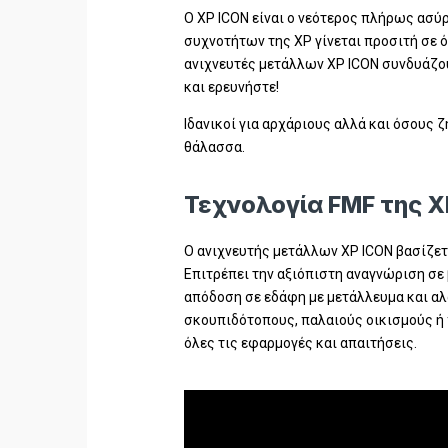
Ο XP ICON είναι ο νεότερος πλήρως ασύ
συχνοτήτων της XP γίνεται προσιτή σε ό
ανιχνευτές μετάλλων XP ICON συνδυάζο
και ερευνήστε!
Iδανικοί για αρχάριους αλλά και όσους 
θάλασσα.
Τεχνολογία FMF της XP
Ο ανιχνευτής μετάλλων XP ICON βασίζε
Επιτρέπει την αξιόπιστη αναγνώριση σε
απόδοση σε εδάφη με μετάλλευμα και αλ
σκουπιδότοπους, παλαιούς οικισμούς ή 
όλες τις εφαρμογές και απαιτήσεις.