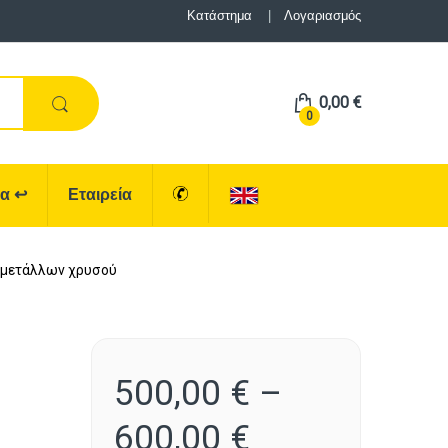
Κατάστημα
Λογαριασμός
0,00
€
0
ρα
↩
Εταιρεία
 μετάλλων χρυσού
500,00
€
–
600,00
€