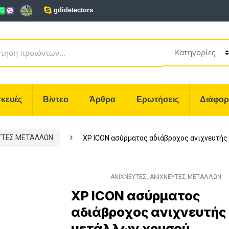
gdidetectors
κευές
Βίντεο
Άρθρα
Ερωτήσεις
Διάφο
ΥΤΕΣ ΜΕΤΑΛΛΩΝ
XP ICON ασύρματος αδιάβροχος ανιχνευτής
ΑΝΙΧΝΕΥΤΕΣ
,
ΑΝΙΧΝΕΥΤΕΣ ΜΕΤΑΛΛΩΝ
XP ICON ασύρματος
αδιάβροχος ανιχνευτής
μετάλλων χρυσού