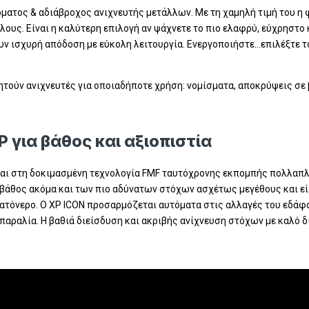
ρματος & αδιάβροχος ανιχνευτής μετάλλων. Με τη χαμηλή τιμή του 
λους. Είναι η καλύτερη επιλογή αν ψάχνετε το πιο ελαφρύ, εύχρηστο 
υν ισχυρή απόδοση με εύκολη λειτουργία. Ενεργοποιήστε…επιλέξτε 
ζητούν ανιχνευτές για οποιαδήποτε χρήση: νομίσματα, αποκρύψεις σε
 για βάθος και αξιοπιστία
ται στη δοκιμασμένη τεχνολογία FMF ταυτόχρονης εκπομπής πολλαπλ
 βάθος ακόμα και των πιο αδύνατων στόχων ασχέτως μεγέθους και ε
ατόνερο. Ο XP ICON προσαρμόζεται αυτόματα στις αλλαγές του εδάφ
παραλία. Η βαθιά διείσδυση και ακριβής ανίχνευση στόχων με καλό 