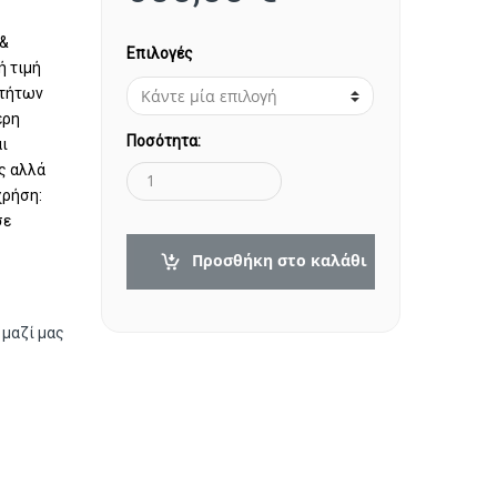
 &
Επιλογές
ή τιμή
οτήτων
ερη
Ποσότητα:
αι
ς αλλά
χρήση:
σε
Προσθήκη στο καλάθι
 μαζί μας