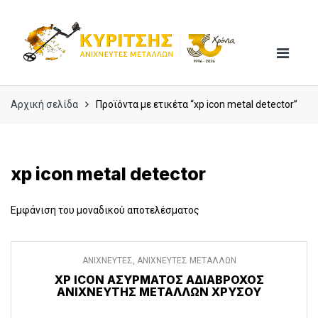
Skip
Skip
to
to
navigation
content
Αρχική σελίδα
Προϊόντα με ετικέτα “xp icon metal detector”
xp icon metal detector
Εμφάνιση του μοναδικού αποτελέσματος
ΑΝΙΧΝΕΥΤΕΣ
,
ΑΝΙΧΝΕΥΤΕΣ ΜΕΤΑΛΛΩΝ
XP ICON ΑΣΎΡΜΑΤΟΣ ΑΔΙΆΒΡΟΧΟΣ
ΑΝΙΧΝΕΥΤΉΣ ΜΕΤΆΛΛΩΝ ΧΡΥΣΟΎ