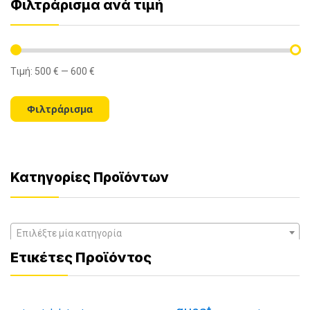
Φιλτράρισμα ανά τιμή
Τιμή:
500 €
—
600 €
Ελάχιστη
Μέγιστη
τιμή
τιμή
Φιλτράρισμα
Κατηγορίες Προϊόντων
Επιλέξτε μία κατηγορία
Ετικέτες Προϊόντος