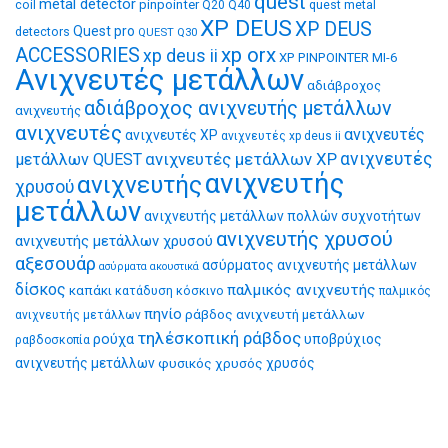
quest
metal detector
coil
pinpointer
quest metal
Q20
Q40
XP DEUS
XP DEUS
Quest pro
detectors
QUEST Q30
xp orx
ACCESSORIES
xp deus ii
XP PINPOINTER MI-6
Ανιχνευτές μετάλλων
αδιάβροχος
αδιάβροχος ανιχνευτής μετάλλων
ανιχνευτής
ανιχνευτές
ανιχνευτές
ανιχνευτές XP
ανιχνευτές xp deus ii
ανιχνευτές μετάλλων XP
ανιχνευτές
μετάλλων QUEST
ανιχνευτής
ανιχνευτής
χρυσού
μετάλλων
ανιχνευτής μετάλλων πολλών συχνοτήτων
ανιχνευτής χρυσού
ανιχνευτής μετάλλων χρυσού
αξεσουάρ
ασύρματος ανιχνευτής μετάλλων
ασύρματα ακουστικά
δίσκος
παλμικός ανιχνευτής
καπάκι
κατάδυση
κόσκινο
παλμικός
πηνίο
ράβδος ανιχνευτή μετάλλων
ανιχνευτής μετάλλων
τηλέσκοπική ράβδος
ρούχα
υποβρύχιος
ραβδοσκοπία
ανιχνευτής μετάλλων
φυσικός χρυσός
χρυσός