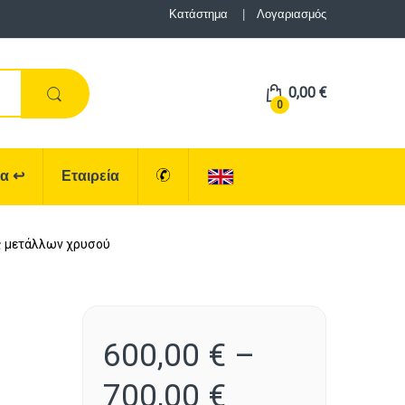
Κατάστημα
Λογαριασμός
0,00
€
0
ρα
↩
Εταιρεία
ές μετάλλων χρυσού
600,00
€
–
700,00
€