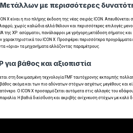
ς Μετάλλων με περισσότερες δυνατό
N X είναι η πιο πλήρης έκδοση της νέας σειράς ICON. Απευθύνεται σ
αφρύ, χωρίς καλώδια αλλά θέλουν και περισσότερες επιλογές μενού 
DNA της XP: ασύρματοι, πανάλαφροι με γρήγορη μετάδοση σήματος κ
ν χαρακτηριστικά του ICON X. Προσφέρει περισσότερα προγράμματα κα
στα «όρια» τα μηχανήματα αλλάζοντας παραμέτρους.
 για βάθος και αξιοπιστία
εται στη δοκιμασμένη τεχνολογία FMF ταυτόχρονης εκπομπής πολλα
 βάθος ακόμα και των πιο αδύνατων στόχων ασχέτως μεγέθους και ε
ατόνερο. Ο ICON X προσαρμόζεται αυτόματα στις αλλαγές του εδάφο
παραλία. Η βαθιά διείσδυση και ακριβής ανίχνευση στόχων με καλό 