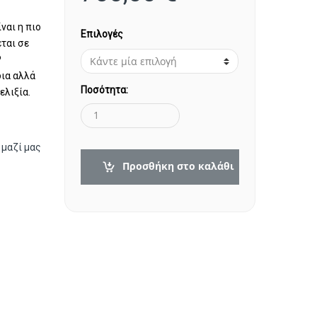
ναι η πιο
Επιλογές
ται σε
P
ια αλλά
Ποσότητα:
ελιξία.
 μαζί μας
Προσθήκη στο καλάθι