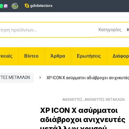
gdidetectors
κευές
Βίντεο
Άρθρα
Ερωτήσεις
Διάφο
ΥΤΕΣ ΜΕΤΑΛΛΩΝ
XP ICON X ασύρματοι αδιάβροχοι ανιχνευτ
ΑΝΙΧΝΕΥΤΕΣ
,
ΑΝΙΧΝΕΥΤΕΣ ΜΕΤΑΛΛΩΝ
XP ICON X ασύρματοι
αδιάβροχοι ανιχνευτές
μετάλλων χρυσού