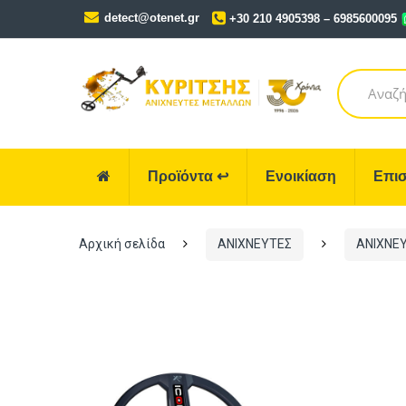
Skip
Skip
detect@otenet.gr
+30 210 4905398 – 6985600095
to
to
navigation
content
Search
for:
Προϊόντα
↩
Ενοικίαση
Επισ
Αρχική σελίδα
ΑΝΙΧΝΕΥΤΕΣ
ΑΝΙΧΝΕ