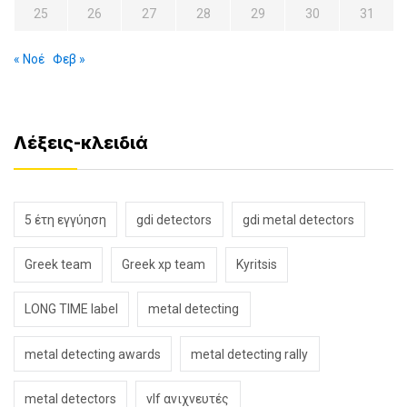
25
26
27
28
29
30
31
« Νοέ
Φεβ »
Λέξεις-κλειδιά
5 έτη εγγύηση
gdi detectors
gdi metal detectors
Greek team
Greek xp team
Kyritsis
LONG TIME label
metal detecting
metal detecting awards
metal detecting rally
metal detectors
vlf ανιχνευτές