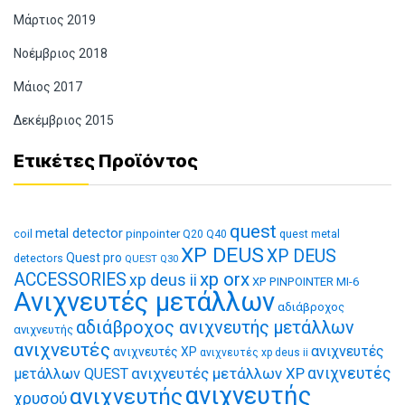
Μάρτιος 2019
Νοέμβριος 2018
Μάιος 2017
Δεκέμβριος 2015
Ετικέτες Προϊόντος
quest
metal detector
coil
pinpointer
quest metal
Q20
Q40
XP DEUS
XP DEUS
Quest pro
detectors
QUEST Q30
xp orx
ACCESSORIES
xp deus ii
XP PINPOINTER MI-6
Ανιχνευτές μετάλλων
αδιάβροχος
αδιάβροχος ανιχνευτής μετάλλων
ανιχνευτής
ανιχνευτές
ανιχνευτές
ανιχνευτές XP
ανιχνευτές xp deus ii
ανιχνευτές μετάλλων XP
ανιχνευτές
μετάλλων QUEST
ανιχνευτής
ανιχνευτής
χρυσού