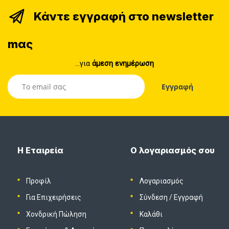
Κάντε εγγραφή στο newsletter
mας
...για
άμεση ενημέρωση
Η Εταιρεία
Ο λογαριασμός σου
Προφίλ
Λογαριασμός
Για Επιχειρήσεις
Σύνδεση
/
Εγγραφή
Χονδρική Πώληση
Καλάθι