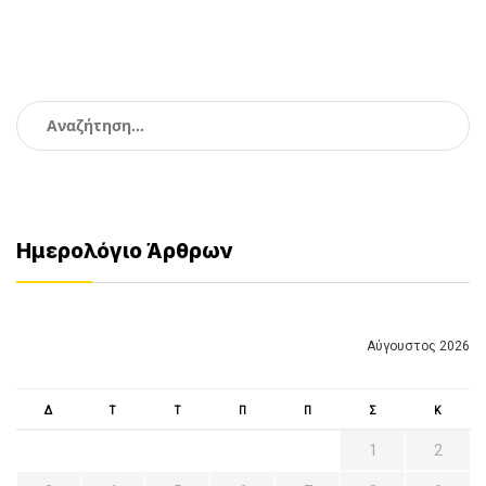
Αναζήτηση
για:
Ημερολόγιο Άρθρων
Αύγουστος 2026
Δ
Τ
Τ
Π
Π
Σ
Κ
1
2