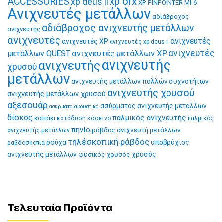
xp orx
ACCESSORIES
xp deus ii
XP PINPOINTER MI-6
Ανιχνευτές μετάλλων
αδιάβροχος
αδιάβροχος ανιχνευτής μετάλλων
ανιχνευτής
ανιχνευτές
ανιχνευτές
ανιχνευτές XP
ανιχνευτές xp deus ii
ανιχνευτές μετάλλων XP
ανιχνευτές
μετάλλων QUEST
ανιχνευτής
ανιχνευτής
χρυσού
μετάλλων
ανιχνευτής μετάλλων πολλών συχνοτήτων
ανιχνευτής χρυσού
ανιχνευτής μετάλλων χρυσού
αξεσουάρ
ασύρματος ανιχνευτής μετάλλων
ασύρματα ακουστικά
δίσκος
παλμικός ανιχνευτής
καπάκι
κατάδυση
κόσκινο
παλμικός
πηνίο
ράβδος ανιχνευτή μετάλλων
ανιχνευτής μετάλλων
τηλέσκοπική ράβδος
ρούχα
υποβρύχιος
ραβδοσκοπία
ανιχνευτής μετάλλων
φυσικός χρυσός
χρυσός
Τελευταία Προϊόντα