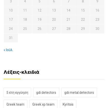
3
4
5
6
7
8
9
10
11
12
13
14
15
16
17
18
19
20
21
22
23
24
25
26
27
28
29
30
31
« Ιούλ
Λέξεις-κλειδιά
5 έτη εγγύηση
gdi detectors
gdi metal detectors
Greek team
Greek xp team
Kyritsis