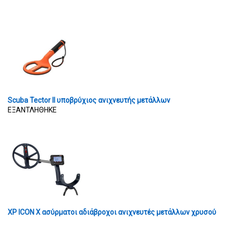
Scuba Tector II υποβρύχιος ανιχνευτής μετάλλων
ΕΞΑΝΤΛΗΘΗΚΕ
XP ICON X ασύρματοι αδιάβροχοι ανιχνευτές μετάλλων χρυσού