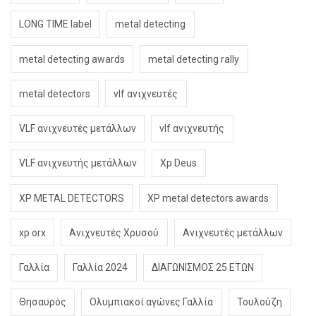
LONG TIME label
metal detecting
metal detecting awards
metal detecting rally
metal detectors
vlf ανιχνευτές
VLF ανιχνευτές μετάλλων
vlf ανιχνευτής
VLF ανιχνευτής μετάλλων
Xp Deus
XP METAL DETECTORS
XP metal detectors awards
xp orx
Ανιχνευτές Χρυσού
Ανιχνευτές μετάλλων
Γαλλία
Γαλλία 2024
ΔΙΑΓΩΝΙΣΜΟΣ 25 ΕΤΩΝ
Θησαυρός
Ολυμπιακοί αγώνες Γαλλία
Τουλούζη