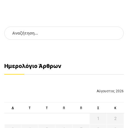
Αναζήτηση
για:
Ημερολόγιο Άρθρων
Αύγουστος 2026
Δ
Τ
Τ
Π
Π
Σ
Κ
1
2