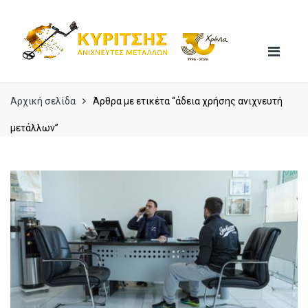
Skip
Skip
to
to
navigation
content
Αρχική σελίδα
Άρθρα με ετικέτα “άδεια χρήσης ανιχνευτή
μετάλλων”