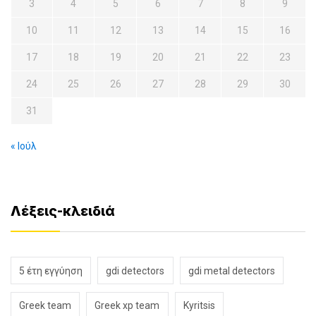
3
4
5
6
7
8
9
10
11
12
13
14
15
16
17
18
19
20
21
22
23
24
25
26
27
28
29
30
31
« Ιούλ
Λέξεις-κλειδιά
5 έτη εγγύηση
gdi detectors
gdi metal detectors
Greek team
Greek xp team
Kyritsis