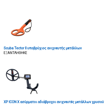
Scuba Tector II υποβρύχιος ανιχνευτής μετάλλων
ΕΞΑΝΤΛΗΘΗΚΕ
XP ICON X ασύρματοι αδιάβροχοι ανιχνευτές μετάλλων χρυσού