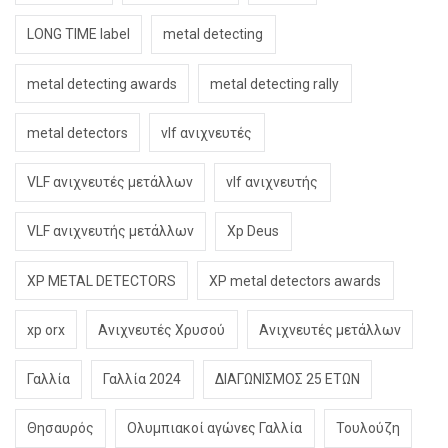
LONG TIME label
metal detecting
metal detecting awards
metal detecting rally
metal detectors
vlf ανιχνευτές
VLF ανιχνευτές μετάλλων
vlf ανιχνευτής
VLF ανιχνευτής μετάλλων
Xp Deus
XP METAL DETECTORS
XP metal detectors awards
xp orx
Ανιχνευτές Χρυσού
Ανιχνευτές μετάλλων
Γαλλία
Γαλλία 2024
ΔΙΑΓΩΝΙΣΜΟΣ 25 ΕΤΩΝ
Θησαυρός
Ολυμπιακοί αγώνες Γαλλία
Τουλούζη