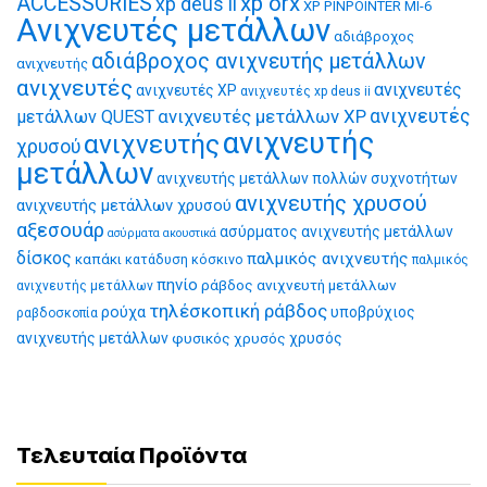
xp orx
ACCESSORIES
xp deus ii
XP PINPOINTER MI-6
Ανιχνευτές μετάλλων
αδιάβροχος
αδιάβροχος ανιχνευτής μετάλλων
ανιχνευτής
ανιχνευτές
ανιχνευτές
ανιχνευτές XP
ανιχνευτές xp deus ii
ανιχνευτές μετάλλων XP
ανιχνευτές
μετάλλων QUEST
ανιχνευτής
ανιχνευτής
χρυσού
μετάλλων
ανιχνευτής μετάλλων πολλών συχνοτήτων
ανιχνευτής χρυσού
ανιχνευτής μετάλλων χρυσού
αξεσουάρ
ασύρματος ανιχνευτής μετάλλων
ασύρματα ακουστικά
δίσκος
παλμικός ανιχνευτής
καπάκι
κατάδυση
κόσκινο
παλμικός
πηνίο
ράβδος ανιχνευτή μετάλλων
ανιχνευτής μετάλλων
τηλέσκοπική ράβδος
ρούχα
υποβρύχιος
ραβδοσκοπία
ανιχνευτής μετάλλων
φυσικός χρυσός
χρυσός
Τελευταία Προϊόντα