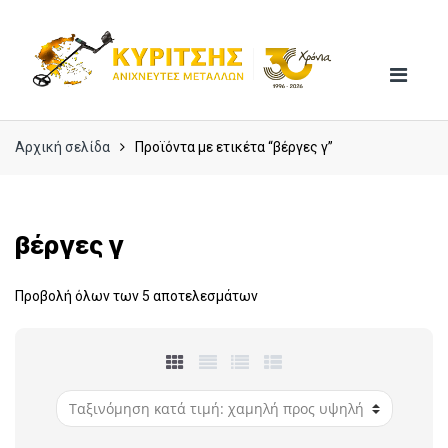
Skip
Skip
to
to
navigation
content
Αρχική σελίδα
Προϊόντα με ετικέτα “βέργες γ”
βέργες γ
Προβολή όλων των 5 αποτελεσμάτων