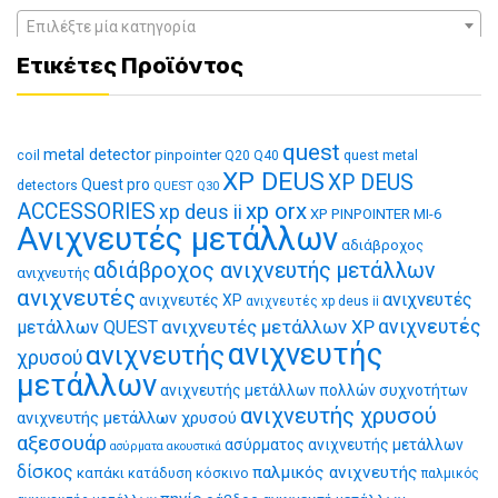
Επιλέξτε μία κατηγορία
Ετικέτες Προϊόντος
quest
metal detector
coil
pinpointer
quest metal
Q20
Q40
XP DEUS
XP DEUS
Quest pro
detectors
QUEST Q30
xp orx
ACCESSORIES
xp deus ii
XP PINPOINTER MI-6
Ανιχνευτές μετάλλων
αδιάβροχος
αδιάβροχος ανιχνευτής μετάλλων
ανιχνευτής
ανιχνευτές
ανιχνευτές
ανιχνευτές XP
ανιχνευτές xp deus ii
ανιχνευτές μετάλλων XP
ανιχνευτές
μετάλλων QUEST
ανιχνευτής
ανιχνευτής
χρυσού
μετάλλων
ανιχνευτής μετάλλων πολλών συχνοτήτων
ανιχνευτής χρυσού
ανιχνευτής μετάλλων χρυσού
αξεσουάρ
ασύρματος ανιχνευτής μετάλλων
ασύρματα ακουστικά
δίσκος
παλμικός ανιχνευτής
καπάκι
κατάδυση
κόσκινο
παλμικός