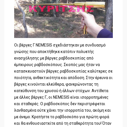
Οι βέργες Γ NEMESIS σχεδιάστηκαν με συνδυασμό
γνώσης που αποκτήθηκε κατόπιν πολυετής
ενασχόλησης με βέργες ραβδοσκοπίας από
έμπειρους ραβδοσκόπους. Σκοπός μας ήταν να
κατασκευαστούν βέργες ραβδοσκοπίας καλύτερες σε
ποιότητα, ανθεκτικότητα και απόδοση. Στην έρευνα οι
βέργες κινούνται ελεύθερα, φανερώνοντας τη
κατεύθυνση του χρυσού ή άλλων στόχων. Αντίθετα
με άλλες βέργες Γ, οι NEMESIS είναι ισορροπημένες
και σταθερές. Ο ραβδοσκόπος δεν περιστρέφεται
λανθασμένα ούτε χάνει την ισορροπία του, ακόμη και
με άνεμο. Κρατήστε το ραβδοσκόπο για πρώτη φορά
και θα ενθουσιαστείτε από τη σταθερότητα του! Όταν