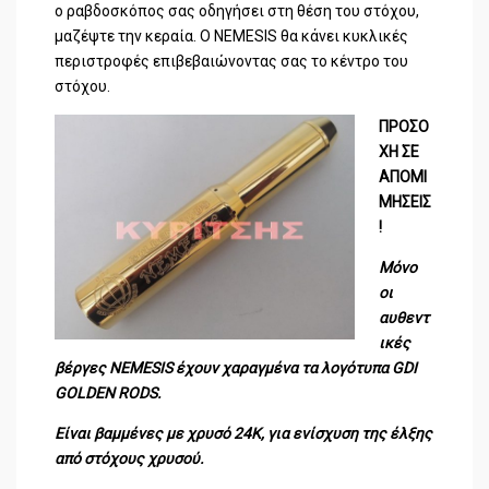
ο ραβδοσκόπος σας οδηγήσει στη θέση του στόχου,
μαζέψτε την κεραία. Ο NEMESIS θα κάνει κυκλικές
περιστροφές επιβεβαιώνοντας σας το κέντρο του
στόχου.
ΠΡΟΣΟ
ΧΗ ΣΕ
ΑΠΟΜΙ
ΜΗΣΕΙΣ
!
Μόνο
οι
αυθεντ
ικές
βέργες NEMESIS έχουν χαραγμένα τα λογότυπα GDI
GOLDEN RODS.
Είναι βαμμένες με χρυσό 24Κ, για ενίσχυση της έλξης
από στόχους χρυσού.