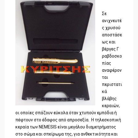
Σε
ανιχνευτέ
ς χρυσού
αποστάσε
ως και
βέργες Γ
ραβδοσκο
πίας
αναφέρον
ται
περιστατι
κά
βλάβης
κεραιών,
οι οποίες σπάζουν εύκολα όταν χτυπούν εμπόδια ή
πέφτουν στο έδαφος από απροσεξία. H τηλεσκοπική
κεραία των NEMESIS είναι μεγάλου διαμετρήματος
στο σώμα και σπείρωμα της, για ανθεκτικότητα και