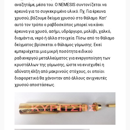
αναζητάμε, μέσα του. Ο NEMESIS συντονίζεται να
ερευνά για το συγκεκριμένο υλικό. Πχ. Για έρευνα
χρυσού, βάζουμε δείγμα χρυσού στο θάλαμο. Κατ’
αυτό τον τρόπο ο ραβδοσκόπος μπορεί να κάνει
έρευνα για χρυσό, ασήμι, υδράργυρο, μολύβι, χαλκό,
διαμάντια, νερό ή άλλα στοιχεία. Πίσω από το θάλαμο
δείγματος βρίσκεται ο θάλαμος γόμωσης. Εκεί
εμπεριέχεται μια μικρή ποσότητα ειδικού
ραδιενεργού μεταλλεύματος για ενεργοποίηση των
κρυστάλλων της γόμωσης, ώστε να ενισχυθεί η
αδύνατη έλξη από μακρινούς στόχους, οι οποίοι
διαφορετικά θα χάνονταν από άλλους ανιχνευτές
χρυσού αποστάσεως.