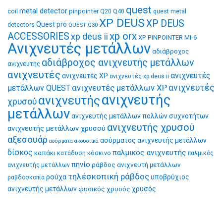
quest
metal detector
coil
pinpointer
quest metal
Q20
Q40
XP DEUS
XP DEUS
Quest pro
detectors
QUEST Q30
xp orx
ACCESSORIES
xp deus ii
XP PINPOINTER MI-6
Ανιχνευτές μετάλλων
αδιάβροχος
αδιάβροχος ανιχνευτής μετάλλων
ανιχνευτής
ανιχνευτές
ανιχνευτές
ανιχνευτές XP
ανιχνευτές xp deus ii
ανιχνευτές μετάλλων XP
ανιχνευτές
μετάλλων QUEST
ανιχνευτής
ανιχνευτής
χρυσού
μετάλλων
ανιχνευτής μετάλλων πολλών συχνοτήτων
ανιχνευτής χρυσού
ανιχνευτής μετάλλων χρυσού
αξεσουάρ
ασύρματος ανιχνευτής μετάλλων
ασύρματα ακουστικά
δίσκος
παλμικός ανιχνευτής
καπάκι
κατάδυση
κόσκινο
παλμικός
πηνίο
ράβδος ανιχνευτή μετάλλων
ανιχνευτής μετάλλων
τηλέσκοπική ράβδος
ρούχα
υποβρύχιος
ραβδοσκοπία
ανιχνευτής μετάλλων
φυσικός χρυσός
χρυσός