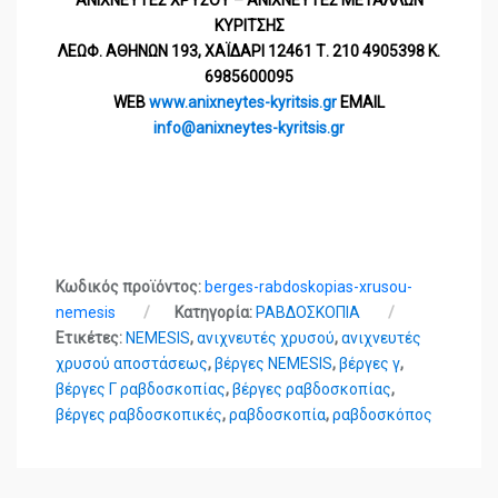
ΑΝΙΧΝΕΥΤΕΣ ΧΡΥΣΟΥ – ΑΝΙΧΝΕΥΤΕΣ ΜΕΤΑΛΛΩΝ
ΚΥΡΙΤΣΗΣ
ΛΕΩΦ. ΑΘΗΝΩΝ 193, ΧΑΪΔΑΡΙ 12461 Τ. 210 4905398 Κ.
6985600095
WEB
www.anixneytes-kyritsis.gr
EMAIL
info@anixneytes-kyritsis.gr
Κωδικός προϊόντος:
berges-rabdoskopias-xrusou-
nemesis
Κατηγορία:
ΡΑΒΔΟΣΚΟΠΙΑ
Ετικέτες:
NEMESIS
,
ανιχνευτές χρυσού
,
ανιχνευτές
χρυσού αποστάσεως
,
βέργες NEMESIS
,
βέργες γ
,
βέργες Γ ραβδοσκοπίας
,
βέργες ραβδοσκοπίας
,
βέργες ραβδοσκοπικές
,
ραβδοσκοπία
,
ραβδοσκόπος