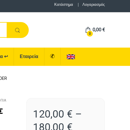
Κατάστημα
Λογαριασμός
0,00
€
0
ρα
↩
Εταιρεία
NDER
ΠΙΑ
Σ
120,00
€
–
180,00
€