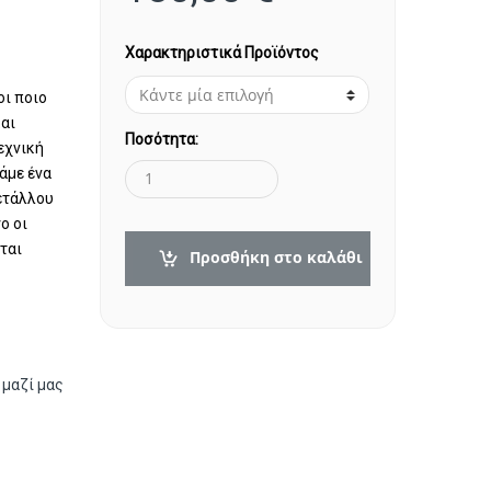
Χαρακτηριστικά Προϊόντος
οι ποιο
και
Ποσότητα:
εχνική
άμε ένα
μετάλλου
ο οι
ται
Προσθήκη στο καλάθι
 μαζί μας