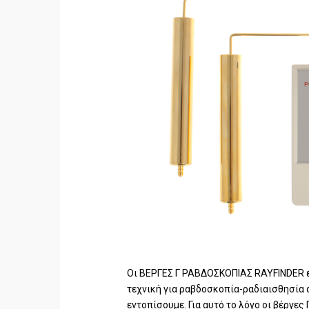
Οι ΒΕΡΓΕΣ Γ ΡΑΒΔΟΣΚΟΠΙΑΣ RAYFINDER εί
τεχνική για ραβδοσκοπία-ραδιαισθησία α
εντοπίσουμε. Για αυτό το λόγο οι βέργες