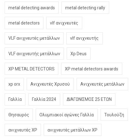
metal detecting awards
metal detecting rally
metal detectors
vlf ανιχνευτές
VLF ανιχνευτές μετάλλων
vlf ανιχνευτής
VLF ανιχνευτής μετάλλων
Xp Deus
XP METAL DETECTORS
XP metal detectors awards
xp orx
Ανιχνευτές Χρυσού
Ανιχνευτές μετάλλων
Γαλλία
Γαλλία 2024
ΔΙΑΓΩΝΙΣΜΟΣ 25 ΕΤΩΝ
Θησαυρός
Ολυμπιακοί αγώνες Γαλλία
Τουλούζη
ανιχνευτές XP
ανιχνευτές μετάλλων XP