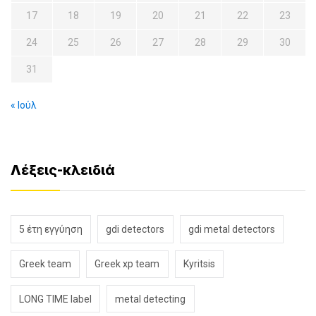
17
18
19
20
21
22
23
24
25
26
27
28
29
30
31
« Ιούλ
Λέξεις-κλειδιά
5 έτη εγγύηση
gdi detectors
gdi metal detectors
Greek team
Greek xp team
Kyritsis
LONG TIME label
metal detecting