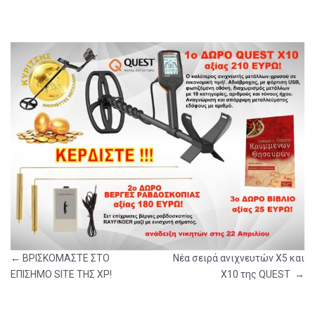
Πλοήγηση
άρθρων
←
ΒΡΙΣΚΟΜΑΣΤΕ ΣΤΟ
Νέα σειρά ανιχνευτών X5 και
ΕΠΙΣΗΜΟ SITE ΤΗΣ XP!
X10 της QUEST
→