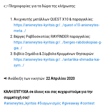
👉
Πληροφορίες για τα δώρα της κλήρωσης:
Ανιχνευτής μετάλλων QUEST X10 & παραγγελίες:
https://anixneytes-kyritsis.gr/…/quest-x10-anixneytes-
meta…/
Βέργες Ραβδοσκοπίας RAYFINDER παραγγελίες:
https://anixneytes-kyritsis.gr/…/berges-rabdoskopias-g-
gia…/
Βιβλίο Σημάδια & Σύμβολα Κρυμμένων Θησαυρών:
https://anixneytes-kyritsis.gr/…/antartika-shmadia-kai-
sym…/
📢
Ανάδειξη των νικητών:
22 Απριλίου 2020
ΚΑΛΗ ΕΠΙΤΥΧΙΑ σε όλους και σας ευχαριστούμε για την
συμμετοχή σας!
#
anixneytes_kyritsis
#
διαγωνισμός
#
giveaway
#
contest