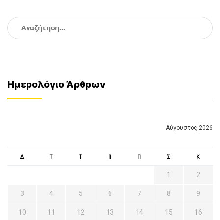
Αναζήτηση
για:
Ημερολόγιο Άρθρων
Αύγουστος 2026
Δ
Τ
Τ
Π
Π
Σ
Κ
1
2
3
4
5
6
7
8
9
10
11
12
13
14
15
16