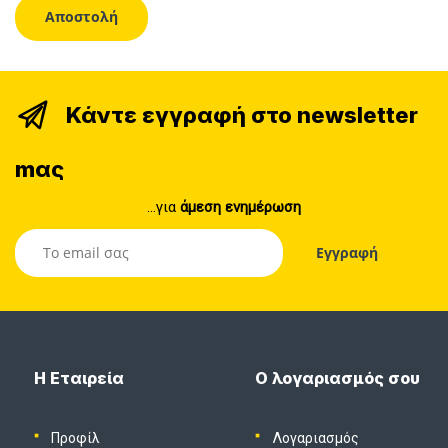
Κάντε εγγραφή στο newsletter
mας
...για
άμεση ενημέρωση
Η Εταιρεία
Ο λογαριασμός σου
Προφίλ
Λογαριασμός