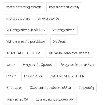
metal detecting awards
metal detecting rally
metal detectors
vlf ανιχνευτές
VLF ανιχνευτές μετάλλων
vlf ανιχνευτής
VLF ανιχνευτής μετάλλων
Xp Deus
XP METAL DETECTORS
XP metal detectors awards
xp orx
Ανιχνευτές Χρυσού
Ανιχνευτές μετάλλων
Γαλλία
Γαλλία 2024
ΔΙΑΓΩΝΙΣΜΟΣ 25 ΕΤΩΝ
Θησαυρός
Ολυμπιακοί αγώνες Γαλλία
Τουλούζη
ανιχνευτές XP
ανιχνευτές μετάλλων XP