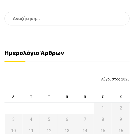
Αναζήτηση
για:
Ημερολόγιο Άρθρων
Αύγουστος 2026
Δ
Τ
Τ
Π
Π
Σ
Κ
1
2
3
4
5
6
7
8
9
10
11
12
13
14
15
16