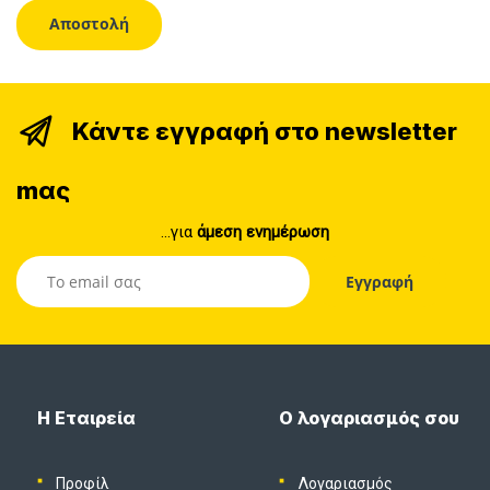
Κάντε εγγραφή στο newsletter
mας
...για
άμεση ενημέρωση
Η Εταιρεία
Ο λογαριασμός σου
Προφίλ
Λογαριασμός