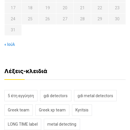
17
18
19
20
21
22
23
24
25
26
27
28
29
30
31
« Ιούλ
Λέξεις-κλειδιά
5 έτη εγγύηση
gdi detectors
gdi metal detectors
Greek team
Greek xp team
Kyritsis
LONG TIME label
metal detecting