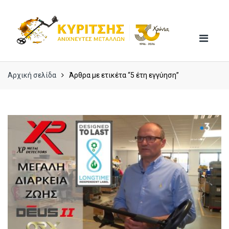
Skip
Skip
to
to
navigation
content
Αρχική σελίδα
Άρθρα με ετικέτα “5 έτη εγγύηση”