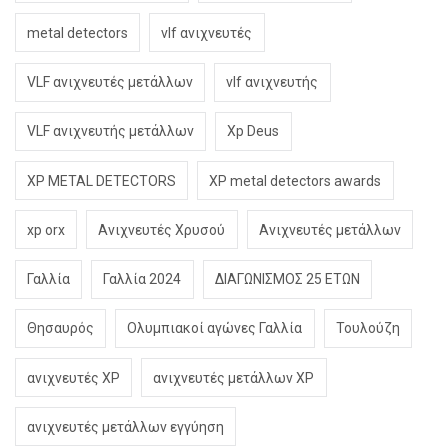
metal detectors
vlf ανιχνευτές
VLF ανιχνευτές μετάλλων
vlf ανιχνευτής
VLF ανιχνευτής μετάλλων
Xp Deus
XP METAL DETECTORS
XP metal detectors awards
xp orx
Ανιχνευτές Χρυσού
Ανιχνευτές μετάλλων
Γαλλία
Γαλλία 2024
ΔΙΑΓΩΝΙΣΜΟΣ 25 ΕΤΩΝ
Θησαυρός
Ολυμπιακοί αγώνες Γαλλία
Τουλούζη
ανιχνευτές XP
ανιχνευτές μετάλλων XP
ανιχνευτές μετάλλων εγγύηση