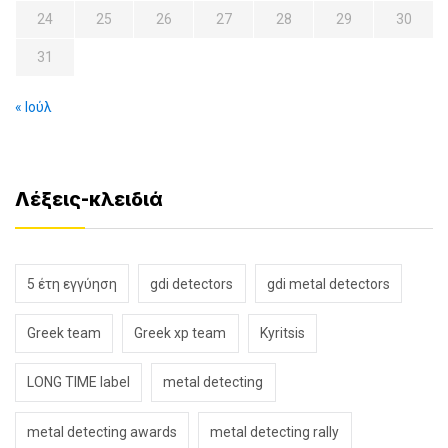
24
25
26
27
28
29
30
31
« Ιούλ
Λέξεις-κλειδιά
5 έτη εγγύηση
gdi detectors
gdi metal detectors
Greek team
Greek xp team
Kyritsis
LONG TIME label
metal detecting
metal detecting awards
metal detecting rally