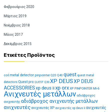
Φεβρουάριος 2020
Μάρτιος 2019
Νοέμβριος 2018
Μάιος 2017
Δεκέμβριος 2015
Ετικέτες Προϊόντος
quest
metal detector
coil
pinpointer
quest metal
Q20
Q40
XP DEUS
XP DEUS
Quest pro
detectors
QUEST Q30
xp orx
ACCESSORIES
xp deus ii
XP PINPOINTER MI-6
Ανιχνευτές μετάλλων
αδιάβροχος
αδιάβροχος ανιχνευτής μετάλλων
ανιχνευτής
ανιχνευτές
ανιχνευτές
ανιχνευτές XP
ανιχνευτές xp deus ii