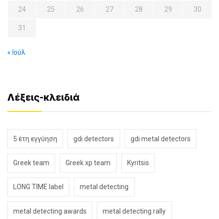
24
25
26
27
28
29
30
31
« Ιούλ
Λέξεις-κλειδιά
5 έτη εγγύηση
gdi detectors
gdi metal detectors
Greek team
Greek xp team
Kyritsis
LONG TIME label
metal detecting
metal detecting awards
metal detecting rally