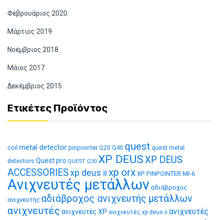
Φεβρουάριος 2020
Μάρτιος 2019
Νοέμβριος 2018
Μάιος 2017
Δεκέμβριος 2015
Ετικέτες Προϊόντος
quest
metal detector
coil
pinpointer
quest metal
Q20
Q40
XP DEUS
XP DEUS
Quest pro
detectors
QUEST Q30
xp orx
ACCESSORIES
xp deus ii
XP PINPOINTER MI-6
Ανιχνευτές μετάλλων
αδιάβροχος
αδιάβροχος ανιχνευτής μετάλλων
ανιχνευτής
ανιχνευτές
ανιχνευτές
ανιχνευτές XP
ανιχνευτές xp deus ii