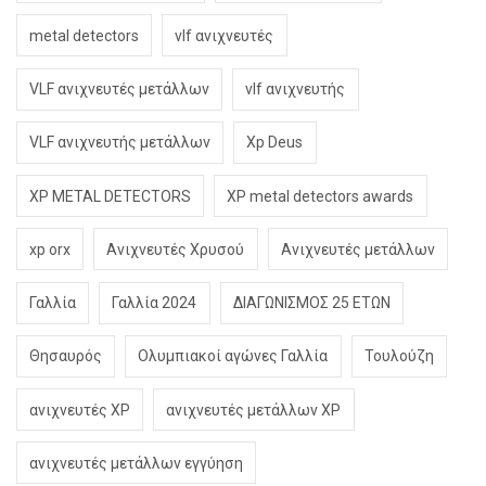
metal detectors
vlf ανιχνευτές
VLF ανιχνευτές μετάλλων
vlf ανιχνευτής
VLF ανιχνευτής μετάλλων
Xp Deus
XP METAL DETECTORS
XP metal detectors awards
xp orx
Ανιχνευτές Χρυσού
Ανιχνευτές μετάλλων
Γαλλία
Γαλλία 2024
ΔΙΑΓΩΝΙΣΜΟΣ 25 ΕΤΩΝ
Θησαυρός
Ολυμπιακοί αγώνες Γαλλία
Τουλούζη
ανιχνευτές XP
ανιχνευτές μετάλλων XP
ανιχνευτές μετάλλων εγγύηση