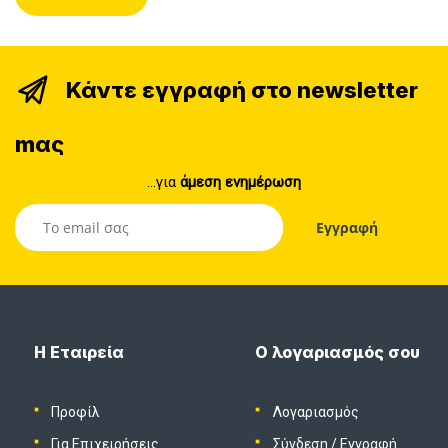
Κάντε εγγραφή στο newsletter
mας
...για
άμεση ενημέρωση
Η Εταιρεία
Ο λογαριασμός σου
Προφίλ
Λογαριασμός
Για Επιχειρήσεις
Σύνδεση
/
Εγγραφή