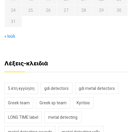
24
25
26
27
28
29
30
31
« Ιούλ
Λέξεις-κλειδιά
5 έτη εγγύηση
gdi detectors
gdi metal detectors
Greek team
Greek xp team
Kyritsis
LONG TIME label
metal detecting
metal detecting awards
metal detecting rally