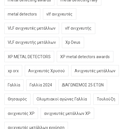
metal detectors
vlf ανιχνευτές
VLF ανιχνευτές μετάλλων
vlf ανιχνευτής
VLF ανιχνευτής μετάλλων
Xp Deus
XP METAL DETECTORS
XP metal detectors awards
xp orx
Ανιχνευτές Χρυσού
Ανιχνευτές μετάλλων
Γαλλία
Γαλλία 2024
ΔΙΑΓΩΝΙΣΜΟΣ 25 ΕΤΩΝ
Θησαυρός
Ολυμπιακοί αγώνες Γαλλία
Τουλούζη
ανιχνευτές XP
ανιχνευτές μετάλλων XP
ανιχνευτές μετάλλων εγγύηση