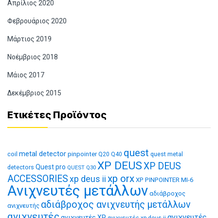
Απρίλιος 2020
Φεβρουάριος 2020
Μάρτιος 2019
Νοέμβριος 2018
Μάιος 2017
Δεκέμβριος 2015
Ετικέτες Προϊόντος
quest
metal detector
coil
pinpointer
quest metal
Q20
Q40
XP DEUS
XP DEUS
Quest pro
detectors
QUEST Q30
xp orx
ACCESSORIES
xp deus ii
XP PINPOINTER MI-6
Ανιχνευτές μετάλλων
αδιάβροχος
αδιάβροχος ανιχνευτής μετάλλων
ανιχνευτής
ανιχνευτές
ανιχνευτές
ανιχνευτές XP