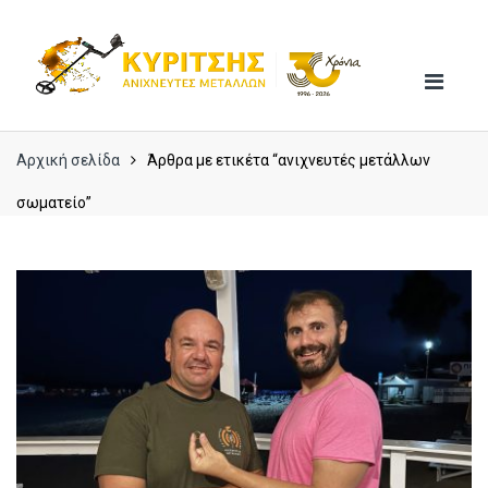
Skip
Skip
to
to
navigation
content
Αρχική σελίδα
Άρθρα με ετικέτα “ανιχνευτές μετάλλων
σωματείο”