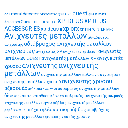
quest
metal detector
coil
pinpointer
quest metal
Q20
Q40
XP DEUS
XP DEUS
Quest pro
detectors
QUEST Q30
xp orx
ACCESSORIES
xp deus ii
XP PINPOINTER MI-6
Ανιχνευτές μετάλλων
αδιάβροχος
αδιάβροχος ανιχνευτής μετάλλων
ανιχνευτής
ανιχνευτές
ανιχνευτές
ανιχνευτές XP
ανιχνευτές xp deus ii
ανιχνευτές μετάλλων XP
ανιχνευτές
μετάλλων QUEST
ανιχνευτής
ανιχνευτής
χρυσού
μετάλλων
ανιχνευτής μετάλλων πολλών συχνοτήτων
ανιχνευτής χρυσού
ανιχνευτής μετάλλων χρυσού
αξεσουάρ
ασύρματος ανιχνευτής μετάλλων
ασύρματα ακουστικά
δίσκος
παλμικός ανιχνευτής
καπάκι
κατάδυση
κόσκινο
παλμικός
πηνίο
ράβδος ανιχνευτή μετάλλων
ανιχνευτής μετάλλων
τηλέσκοπική ράβδος
ρούχα
υποβρύχιος
ραβδοσκοπία
ανιχνευτής μετάλλων
φυσικός χρυσός
χρυσός