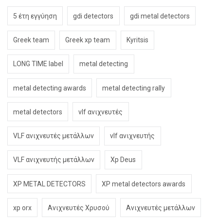
5 έτη εγγύηση
gdi detectors
gdi metal detectors
Greek team
Greek xp team
Kyritsis
LONG TIME label
metal detecting
metal detecting awards
metal detecting rally
metal detectors
vlf ανιχνευτές
VLF ανιχνευτές μετάλλων
vlf ανιχνευτής
VLF ανιχνευτής μετάλλων
Xp Deus
XP METAL DETECTORS
XP metal detectors awards
xp orx
Ανιχνευτές Χρυσού
Ανιχνευτές μετάλλων