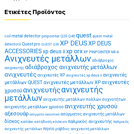
Ετικέτες Προϊόντος
quest
metal detector
coil
pinpointer
quest metal
Q20
Q40
XP DEUS
XP DEUS
Quest pro
detectors
QUEST Q30
xp orx
ACCESSORIES
xp deus ii
XP PINPOINTER MI-6
Ανιχνευτές μετάλλων
αδιάβροχος
αδιάβροχος ανιχνευτής μετάλλων
ανιχνευτής
ανιχνευτές
ανιχνευτές
ανιχνευτές XP
ανιχνευτές xp deus ii
ανιχνευτές μετάλλων XP
ανιχνευτές
μετάλλων QUEST
ανιχνευτής
ανιχνευτής
χρυσού
μετάλλων
ανιχνευτής μετάλλων πολλών συχνοτήτων
ανιχνευτής χρυσού
ανιχνευτής μετάλλων χρυσού
αξεσουάρ
ασύρματος ανιχνευτής μετάλλων
ασύρματα ακουστικά
δίσκος
παλμικός ανιχνευτής
καπάκι
κατάδυση
κόσκινο
παλμικός
πηνίο
ράβδος ανιχνευτή μετάλλων
ανιχνευτής μετάλλων