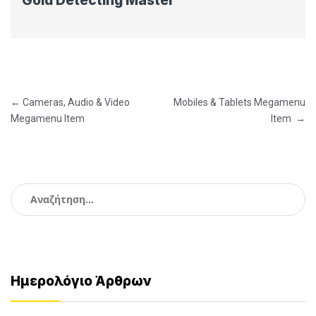
Gold Detecting Master
Πλοήγηση
←
Cameras, Audio & Video
Mobiles & Tablets Megamenu
Megamenu Item
Item
→
άρθρων
Αναζήτηση
για:
Ημερολόγιο Άρθρων