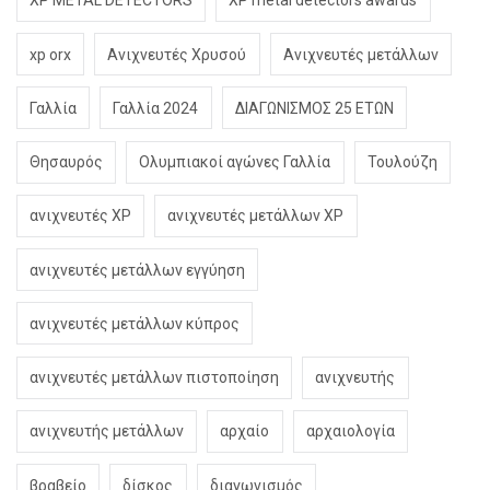
XP METAL DETECTORS
XP metal detectors awards
xp orx
Ανιχνευτές Χρυσού
Ανιχνευτές μετάλλων
Γαλλία
Γαλλία 2024
ΔΙΑΓΩΝΙΣΜΟΣ 25 ΕΤΩΝ
Θησαυρός
Ολυμπιακοί αγώνες Γαλλία
Τουλούζη
ανιχνευτές XP
ανιχνευτές μετάλλων XP
ανιχνευτές μετάλλων εγγύηση
ανιχνευτές μετάλλων κύπρος
ανιχνευτές μετάλλων πιστοποίηση
ανιχνευτής
ανιχνευτής μετάλλων
αρχαίο
αρχαιολογία
βραβείο
δίσκος
διαγωνισμός