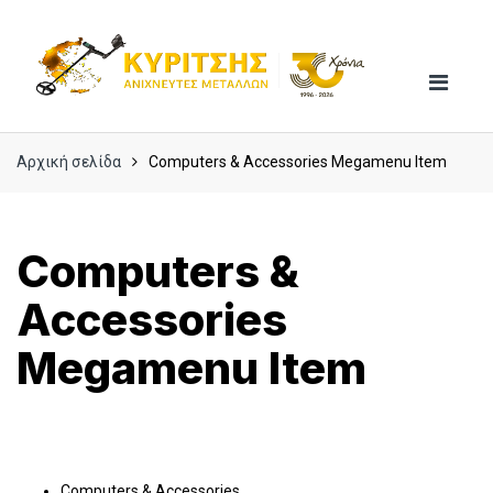
Skip
Skip
to
to
navigation
content
Αρχική σελίδα
Computers & Accessories Megamenu Item
Computers &
Accessories
Megamenu Item
Computers & Accessories