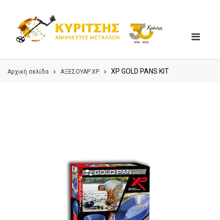
Skip
Skip
to
to
navigation
content
XP GOLD PANS KIT
Αρχική σελίδα
ΑΞΕΣΟΥΑΡ XP