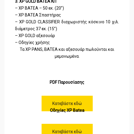
3. XP GOLD BATEA KIT
– XP BATEA – 50 εκ. (20’’)
– XP BATEA Σπαστήρας
– XP GOLD CLASSIFIER διαχωριστής κόσκινο 10 χιλ.
διάμετρος 37 εκ. (15’’)
– XP GOLD αξεσουάρ
– Οδηγίες χρήσης
Τα XP PANS, BATEA και αξεσουάρ πωλούνται και
μεμονωμένα.
PDF Παρουσίασης
Κατεβάστε εδώ
Οδηγίες XP Batea
Κατεβάστε εδώ