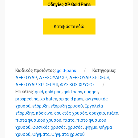
Οδηγίες XP Gold Pans
Κατεβάστε εδώ
Κωδικός προϊόντος:
gold-pans
Κατηγορίες:
ΑΞΕΣΟΥΑΡ
,
ΑΞΕΣΟΥΑΡ XP
,
ΑΞΕΣΟΥΑΡ XP DEUS
,
ΑΞΕΣΟΥΑΡ XP DEUS II
,
ΦΥΣΙΚΟΣ ΧΡΥΣΟΣ
Ετικέτες:
gold
,
gold pan
,
gold pans
,
nugget
,
prospecting
,
xp batea
,
xp gold pans
,
ανιχνευτής
χρυσού
,
εξόρυξη
,
εξόρυξη χρυσού
,
Εργαλεία
εξόρυξης
,
κόσκινο
,
ορυκτός χρυσός
,
ορυχείο
,
πιάτα
,
πιάτα φυσικού χρυσού
,
πιάτο
,
πιάτο φυσικού
χρυσού
,
φυσικός χρυσός
,
χρυσός
,
ψήγμα
,
ψήγμα
χρυσού
,
ψήγματα
,
ψήγματα χρυσού