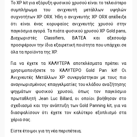
Το XP kit για εξόρυξη φυσικού χρυσού είναι το τελειότερο
συμπλήρωμα του ανιχνευτή μετάλλων υψηλών
συχνοτήτων XP ORX. Ήδη ο ανιχνευτής XP ORX απέδειξε
ότι είναι ένας κορυφαίος ανιχνευτής χρυσού στην
παγκόσμια αγορά. Τα πιάτα φυσικού χρυσού XP Gold pans,
Διαχωριστές Classifiers, BΑΤΕΑ και αξεσουάρ
προσφέρουν την ίδια εξαιρετική ποιότητα που υπάρχει σε
όλα τα προϊόντα της XP.
Για να έχετε τα ΚΑΛΥΤΕΡΑ αποτελέσματα πρέπει να
χρησιμοποιήσετε το ΚΑΛΥΤΕΡΟ Gold Pan kit! Οι
Ανιχνευτές Μετάλλων XP συνεργάστηκαν με τους πιο
αναγνωρισμένους επαγγελματίες του κλάδου αναζήτησης
ψηγμάτων φυσικού χρυσού, όπως τον παγκόσμιο
πρωταθλητή Jean Luc Billard, οι οποίοι βοήθησαν στο
σχεδιασμό και την ανάπτυξη των Gold Panning kit, για να
διασφαλίσουν ότι έχετε τον καλύτερο εξοπλισμό στα
χέρια σας.
Είστε έτοιμοι για τη νέα περιπέτεια;