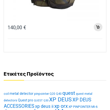
140,00
€
Ετικέτες Προϊόντος
quest
metal detector
coil
pinpointer
quest metal
Q20
Q40
XP DEUS
XP DEUS
Quest pro
detectors
QUEST Q30
xp orx
ACCESSORIES
xp deus ii
XP PINPOINTER MI-6