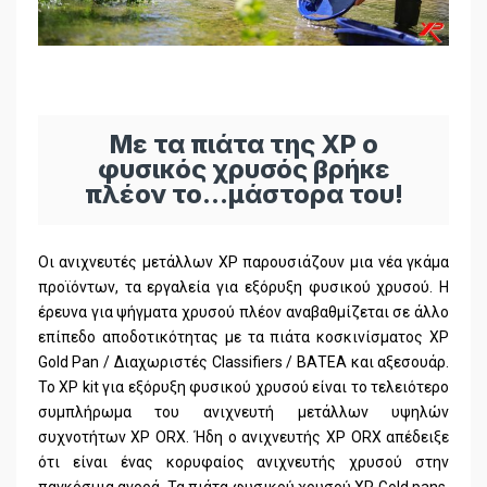
Με τα πιάτα της XP o
φυσικός χρυσός βρήκε
πλέον το…μάστορα του!
Οι ανιχνευτές μετάλλων XP παρουσιάζουν μια νέα γκάμα
προϊόντων, τα εργαλεία για εξόρυξη φυσικού χρυσού. Η
έρευνα για ψήγματα χρυσού πλέον αναβαθμίζεται σε άλλο
επίπεδο αποδοτικότητας με τα πιάτα κοσκινίσματος XP
Gold Pan / Διαχωριστές Classifiers / ΒΑΤΕΑ και αξεσουάρ.
Το XP kit για εξόρυξη φυσικού χρυσού είναι το τελειότερο
συμπλήρωμα του ανιχνευτή μετάλλων υψηλών
συχνοτήτων XP ORX. Ήδη ο ανιχνευτής XP ORX απέδειξε
ότι είναι ένας κορυφαίος ανιχνευτής χρυσού στην
παγκόσμια αγορά. Τα πιάτα φυσικού χρυσού XP Gold pans,