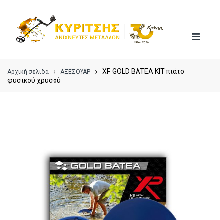
Skip
Skip
to
to
navigation
content
XP GOLD BATEA KIT πιάτo
Αρχική σελίδα
ΑΞΕΣΟΥΑΡ
φυσικού χρυσού