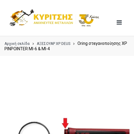
Skip
Skip
to
to
navigation
content
Oring στεγανοποίησης XP
Αρχική σελίδα
ΑΞΕΣΟΥΑΡ XP DEUS
PINPOINTER MI-6 & MI-4