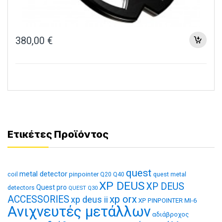
380,00
€
Ετικέτες Προϊόντος
quest
metal detector
coil
pinpointer
quest metal
Q20
Q40
XP DEUS
XP DEUS
Quest pro
detectors
QUEST Q30
xp orx
ACCESSORIES
xp deus ii
XP PINPOINTER MI-6
Ανιχνευτές μετάλλων
αδιάβροχος