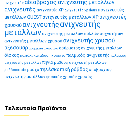
αδιάβροχος ανιχνευτής μετάλλων
ανιχνευτής
ανιχνευτές
ανιχνευτές
ανιχνευτές XP
ανιχνευτές xp deus ii
ανιχνευτές μετάλλων XP
ανιχνευτές
μετάλλων QUEST
ανιχνευτής
ανιχνευτής
χρυσού
μετάλλων
ανιχνευτής μετάλλων πολλών συχνοτήτων
ανιχνευτής χρυσού
ανιχνευτής μετάλλων χρυσού
αξεσουάρ
ασύρματος ανιχνευτής μετάλλων
ασύρματα ακουστικά
δίσκος
παλμικός ανιχνευτής
καπάκι
κατάδυση
κόσκινο
παλμικός
πηνίο
ράβδος ανιχνευτή μετάλλων
ανιχνευτής μετάλλων
τηλέσκοπική ράβδος
ρούχα
υποβρύχιος
ραβδοσκοπία
ανιχνευτής μετάλλων
φυσικός χρυσός
χρυσός
Τελευταία Προϊόντα