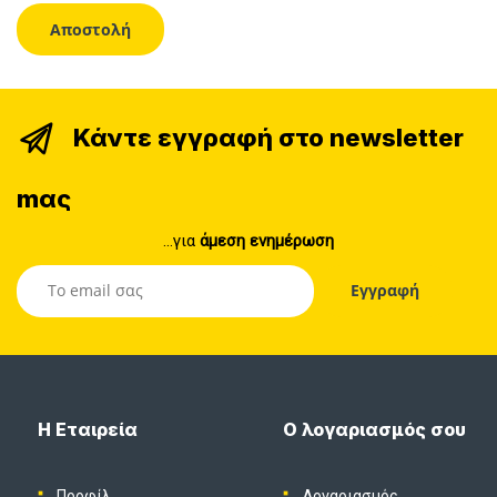
Κάντε εγγραφή στο newsletter
mας
...για
άμεση ενημέρωση
Η Εταιρεία
Ο λογαριασμός σου
Προφίλ
Λογαριασμός