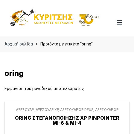
Skip
Skip
to
to
navigation
content
Αρχική σελίδα
Προϊόντα με ετικέτα “oring”
oring
Εμφάνιση του μοναδικού αποτελέσματος
ΑΞΕΣΟΥΑΡ
,
ΑΞΕΣΟΥΑΡ XP
,
ΑΞΕΣΟΥΑΡ XP DEUS
,
ΑΞΕΣΟΥΑΡ XP
DEUS II
,
ΔΙΑΦΟΡΑ ΑΞΕΣΟΥΑΡ
ORING ΣΤΕΓΑΝΟΠΟΊΗΣΗΣ XP PINPOINTER
MI-6 & MI-4