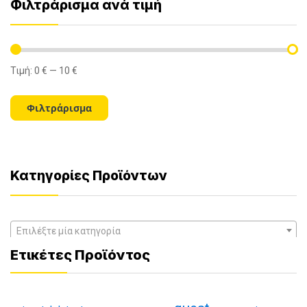
Φιλτράρισμα ανά τιμή
Τιμή:
0 €
—
10 €
Ελάχιστη
Μέγιστη
τιμή
τιμή
Φιλτράρισμα
Κατηγορίες Προϊόντων
Επιλέξτε μία κατηγορία
Ετικέτες Προϊόντος