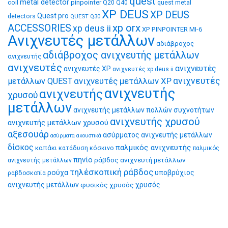
quest
metal detector
coil
pinpointer
quest metal
Q20
Q40
XP DEUS
XP DEUS
Quest pro
detectors
QUEST Q30
xp orx
ACCESSORIES
xp deus ii
XP PINPOINTER MI-6
Ανιχνευτές μετάλλων
αδιάβροχος
αδιάβροχος ανιχνευτής μετάλλων
ανιχνευτής
ανιχνευτές
ανιχνευτές
ανιχνευτές XP
ανιχνευτές xp deus ii
ανιχνευτές μετάλλων XP
ανιχνευτές
μετάλλων QUEST
ανιχνευτής
ανιχνευτής
χρυσού
μετάλλων
ανιχνευτής μετάλλων πολλών συχνοτήτων
ανιχνευτής χρυσού
ανιχνευτής μετάλλων χρυσού
αξεσουάρ
ασύρματος ανιχνευτής μετάλλων
ασύρματα ακουστικά
δίσκος
παλμικός ανιχνευτής
καπάκι
κατάδυση
κόσκινο
παλμικός
πηνίο
ράβδος ανιχνευτή μετάλλων
ανιχνευτής μετάλλων
τηλέσκοπική ράβδος
ρούχα
υποβρύχιος
ραβδοσκοπία
ανιχνευτής μετάλλων
φυσικός χρυσός
χρυσός