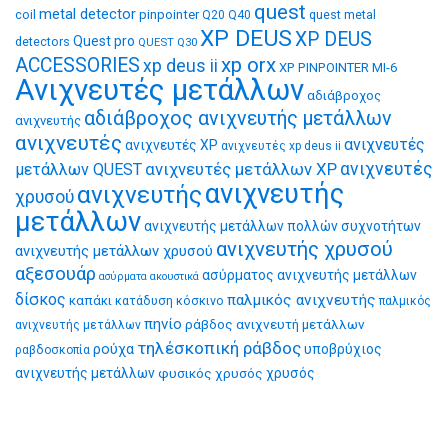
quest
metal detector
coil
pinpointer
quest metal
Q20
Q40
XP DEUS
XP DEUS
Quest pro
detectors
QUEST Q30
xp orx
ACCESSORIES
xp deus ii
XP PINPOINTER MI-6
Ανιχνευτές μετάλλων
αδιάβροχος
αδιάβροχος ανιχνευτής μετάλλων
ανιχνευτής
ανιχνευτές
ανιχνευτές
ανιχνευτές XP
ανιχνευτές xp deus ii
ανιχνευτές μετάλλων XP
ανιχνευτές
μετάλλων QUEST
ανιχνευτής
ανιχνευτής
χρυσού
μετάλλων
ανιχνευτής μετάλλων πολλών συχνοτήτων
ανιχνευτής χρυσού
ανιχνευτής μετάλλων χρυσού
αξεσουάρ
ασύρματος ανιχνευτής μετάλλων
ασύρματα ακουστικά
δίσκος
παλμικός ανιχνευτής
καπάκι
κατάδυση
κόσκινο
παλμικός
πηνίο
ράβδος ανιχνευτή μετάλλων
ανιχνευτής μετάλλων
τηλέσκοπική ράβδος
ρούχα
υποβρύχιος
ραβδοσκοπία
ανιχνευτής μετάλλων
φυσικός χρυσός
χρυσός