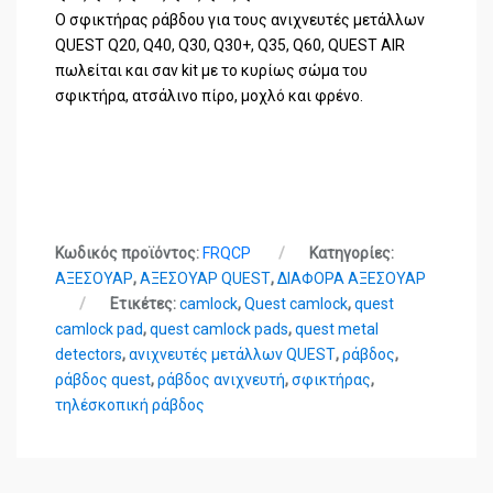
O σφικτήρας ράβδου για τους ανιχνευτές μετάλλων
QUEST Q20, Q40, Q30, Q30+, Q35, Q60, QUEST AIR
πωλείται και σαν kit με το κυρίως σώμα του
σφικτήρα, ατσάλινο πίρο, μοχλό και φρένο.
Κωδικός προϊόντος:
FRQCP
Κατηγορίες:
ΑΞΕΣΟΥΑΡ
,
ΑΞΕΣΟΥΑΡ QUEST
,
ΔΙΑΦΟΡΑ ΑΞΕΣΟΥΑΡ
Ετικέτες:
camlock
,
Quest camlock
,
quest
camlock pad
,
quest camlock pads
,
quest metal
detectors
,
ανιχνευτές μετάλλων QUEST
,
ράβδος
,
ράβδος quest
,
ράβδος ανιχνευτή
,
σφικτήρας
,
τηλέσκοπική ράβδος