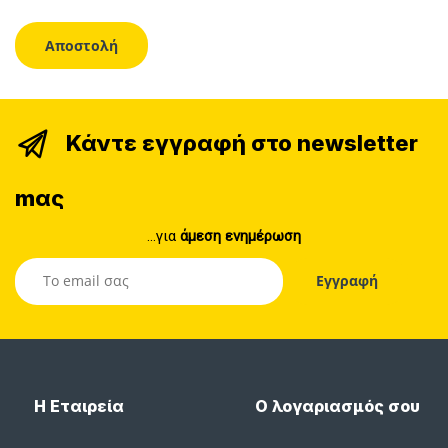
Κάντε εγγραφή στο newsletter
mας
...για
άμεση ενημέρωση
Η Εταιρεία
Ο λογαριασμός σου