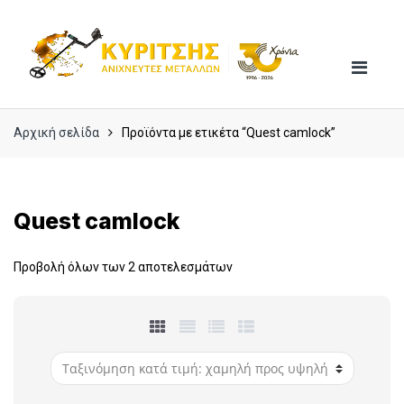
Skip
Skip
to
to
navigation
content
Αρχική σελίδα
Προϊόντα με ετικέτα “Quest camlock”
Quest camlock
Προβολή όλων των 2 αποτελεσμάτων