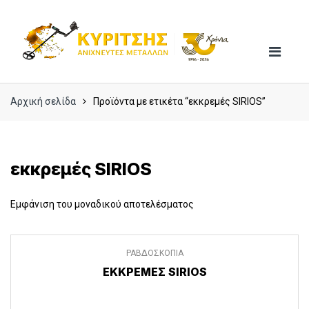
Skip
Skip
to
to
navigation
content
Αρχική σελίδα
Προϊόντα με ετικέτα “εκκρεμές SIRIOS”
εκκρεμές SIRIOS
Εμφάνιση του μοναδικού αποτελέσματος
ΡΑΒΔΟΣΚΟΠΙΑ
ΕΚΚΡΕΜΕΣ SIRIOS