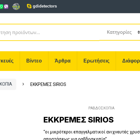
gdidetectors
κευές
Βίντεο
Άρθρα
Ερωτήσεις
Διάφο
ΚΟΠΙΑ
ΕΚΚΡΕΜΕΣ SIRIOS
ΡΑΒΔΟΣΚΟΠΙΑ
ΕΚΚΡΕΜΕΣ SIRIOS
“οι μικρότεροι επαγγελματικοί ανιχνευτές χρυ
αποστάσεως για ραβδοσκοπία”