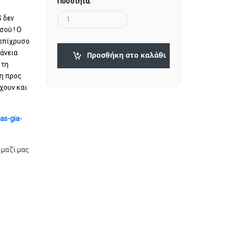
Ποσότητα:
 δεν
σού ! O
 επίχρυσο
άνεια
Προσθήκη στο καλάθι
 τη
ξη προς
χουν και
as-gia-
 μαζί μας