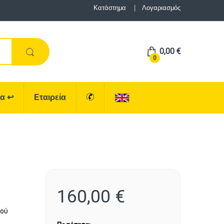
Κατάστημα
Λογαριασμός
0,00
€
0
ρα
↩
Εταιρεία
160,00
€
σού