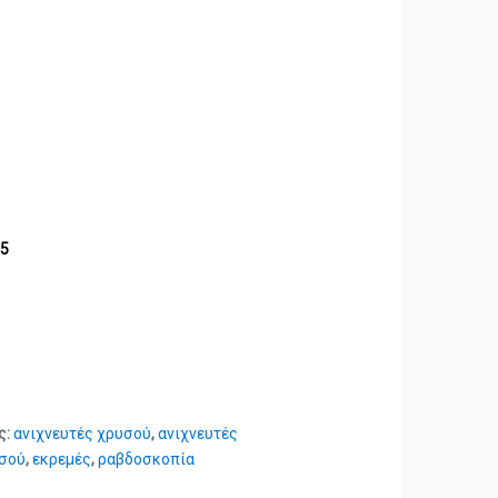
95
ς:
ανιχνευτές χρυσού
,
ανιχνευτές
υσού
,
εκρεμές
,
ραβδοσκοπία