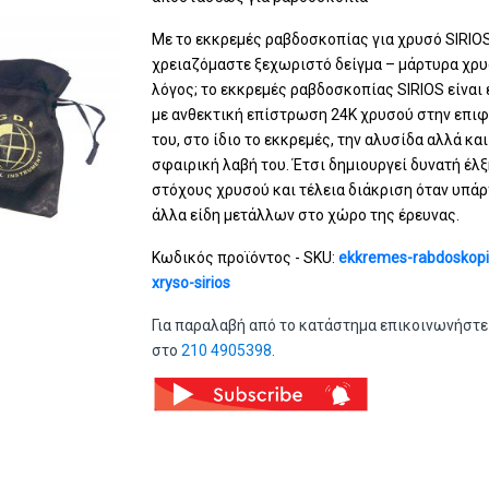
Με το εκκρεμές ραβδοσκοπίας για χρυσό SIRIOS
χρειαζόμαστε ξεχωριστό δείγμα – μάρτυρα χρυ
λόγος; το εκκρεμές ραβδοσκοπίας SIRIOS είναι
με ανθεκτική επίστρωση 24Κ χρυσού στην επιφ
του, στο ίδιο το εκκρεμές, την αλυσίδα αλλά και
σφαιρική λαβή του. Έτσι δημιουργεί δυνατή έλ
στόχους χρυσού και τέλεια διάκριση όταν υπάρ
άλλα είδη μετάλλων στο χώρο της έρευνας.
Κωδικός προϊόντος - SKU:
ekkremes-rabdoskopi
xryso-sirios
Για παραλαβή από το κατάστημα επικοινωνήστε
στο
210 4905398
.