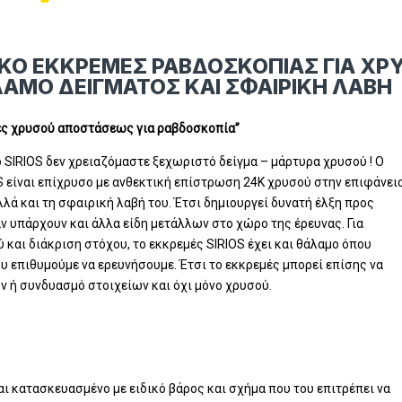
ΤΙΚΟ ΕΚΚΡΕΜΕΣ ΡΑΒΔΟΣΚΟΠΙΑΣ ΓΙΑ ΧΡ
ΑΜΟ ΔΕΙΓΜΑΤΟΣ ΚΑΙ ΣΦΑΙΡΙΚΗ ΛΑΒΗ
τές χρυσού αποστάσεως για ραβδοσκοπία”
 SIRIOS δεν χρειαζόμαστε ξεχωριστό δείγμα – μάρτυρα χρυσού ! O
S είναι επίχρυσο με ανθεκτική επίστρωση 24Κ χρυσού στην επιφάνει
αλλά και τη σφαιρική λαβή του. Έτσι δημιουργεί δυνατή έλξη προς
ν υπάρχουν και άλλα είδη μετάλλων στο χώρο της έρευνας. Για
 και διάκριση στόχου, το εκκρεμές SIRIOS έχει και θάλαμο όπου
υ επιθυμούμε να ερευνήσουμε. Έτσι το εκκρεμές μπορεί επίσης να
ν ή συνδυασμό στοιχείων και όχι μόνο χρυσού.
αι κατασκευασμένο με ειδικό βάρος και σχήμα που του επιτρέπει να