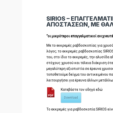
SIRIOS – EΠΑΓΓΕΛΜΑ
ΑΠΟΣΤΑΣΕΩΝ, ME ΘΑΛ
“οι μικρότεροι επαγγελματικοί ανιχνευ
Με το εκκρεμές ραβδοσκοπίας για χρυσό
λόγος; το εκκρεμές ραβδοσκοπίας SIRIO
του, στο ίδιο το εκκρεμές, την αλυσίδα 
στόχους χρυσού και τέλεια διάκριση ότα
μεγαλύτερη αξιοπιστία σε έρευνα χρυσού
τοποθετούμε δείγμα του αντικειμένου πο
λειτουργήσει για έρευνα άλλων μετάλλω
Κατεβάστε τον οδηγό εδώ
Download
Το εκκρεμές για ραβδοσκοπία SIRIOS είν