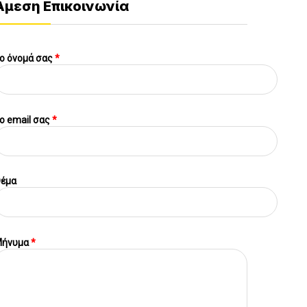
Άμεση Επικοινωνία
ο όνομά σας
*
o email σας
*
έμα
ήνυμα
*