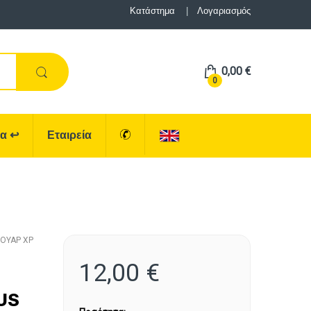
Κατάστημα
Λογαριασμός
0,00
€
0
ρα
↩
Εταιρεία
ΟΥΑΡ XP
12,00
€
US