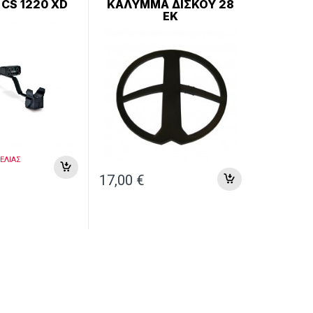
 CS 1220 XD
ΚΑΛΥΜΜΑ ΔΙΣΚΟΥ 28
ΑΞΕΣΟΥΑΡ
ΕΚ
ΕΛΙΑΣ
17,00
€