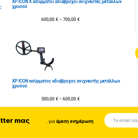
XP ICON X ασύρματοι αδιάβροχοι ανιχνευτές μετάλλων
χρυσού
ς
600,00
€
700,00
€
–
XP ICON ασύρματος αδιάβροχος ανιχνευτής μετάλλων
χρυσού
500,00
€
600,00
€
–
tter mας
...για
άμεση ενημέρωση