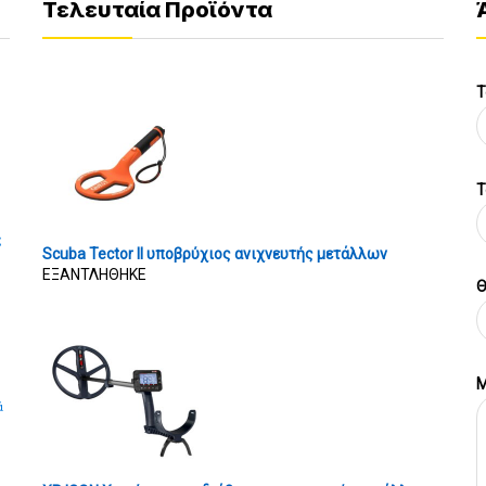
Τελευταία Προϊόντα
Τ
T
ς
Scuba Tector II υποβρύχιος ανιχνευτής μετάλλων
ΕΞΑΝΤΛΗΘΗΚΕ
Θ
Μ
ά