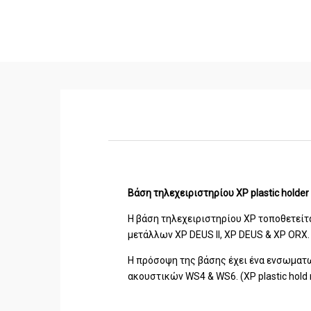
Βάση τηλεχειριστηρίου XP plastic holder 
Η βάση τηλεχειριστηρίου XP τοποθετείτ
μετάλλων XP DEUS II, XP DEUS & XP ORX.
H πρόσοψη της βάσης έχει ένα ενσωματω
ακουστικών WS4 & WS6. (XP plastic hold 