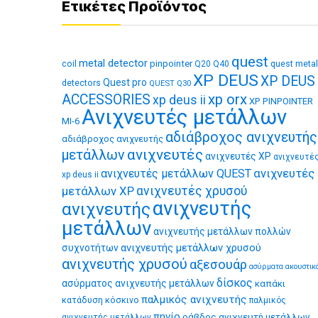
Ετικέτες Προϊόντος
quest
metal detector
coil
pinpointer
quest metal
Q20
Q40
XP DEUS
XP DEUS
Quest pro
detectors
QUEST Q30
xp orx
ACCESSORIES
xp deus ii
XP PINPOINTER
Ανιχνευτές μετάλλων
MI-6
αδιάβροχος ανιχνευτής
αδιάβροχος ανιχνευτής
ανιχνευτές
μετάλλων
ανιχνευτές XP
ανιχνευτέ
ανιχνευτές
ανιχνευτές μετάλλων QUEST
xp deus ii
μετάλλων XP
ανιχνευτές χρυσού
ανιχνευτής
ανιχνευτής
μετάλλων
ανιχνευτής μετάλλων πολλών
ανιχνευτής μετάλλων χρυσού
συχνοτήτων
ανιχνευτής χρυσού
αξεσουάρ
ασύρματα ακουστικ
δίσκος
ασύρματος ανιχνευτής μετάλλων
καπάκι
παλμικός ανιχνευτής
κατάδυση
κόσκινο
παλμικός
πηνίο
ράβδος ανιχνευτή μετάλλων
ανιχνευτής μετάλλων