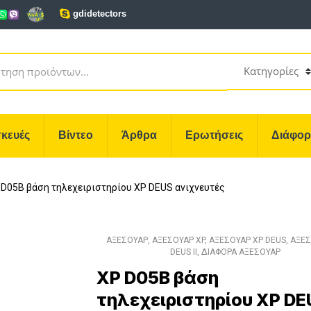
gdidetectors
κευές
Βίντεο
Άρθρα
Ερωτήσεις
Διάφο
 D05B βάση τηλεχειριστηρίου XP DEUS ανιχνευτές
ΑΞΕΣΟΥΑΡ
,
ΑΞΕΣΟΥΑΡ XP
,
ΑΞΕΣΟΥΑΡ XP DEUS
,
ΑΞΕΣ
DEUS II
,
ΔΙΑΦΟΡΑ ΑΞΕΣΟΥΑΡ
XP D05B βάση
τηλεχειριστηρίου XP DE