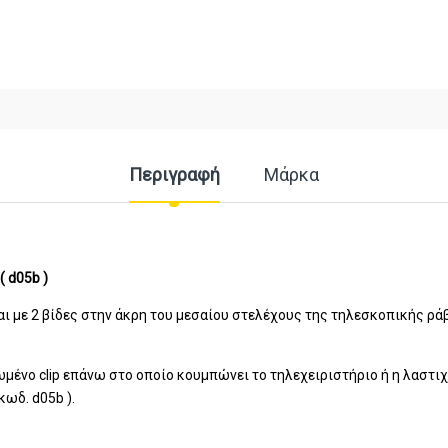
Περιγραφή
Μάρκα
( d05b )
αι με 2 βίδες στην άκρη του μεσαίου στελέχους της τηλεσκοπικής ρά
μένο clip επάνω στο οποίο κουμπώνει το τηλεχειριστήριο ή η λαστ
κωδ. d05b ).