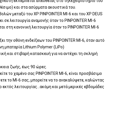
νιχνευτή εκπέμπεται απευθείας στο τηλεχειριστήριο του
αθέσιμο) και στα ασύρματα ακουστικά του.
βολών μεταξύ του XP PINPOINTER MI-6 και του XP DEUS
ει σε λειτουργία αναμονής όταν το PINPOINTER MI-6
ται στη κανονική λειτουργία όταν το PINPOINTER MI-6
ξει την οθόνη ενδείξεων του PINPOINTER MI-6, όταν αυτό
νη μπαταρία Lithium Polymer (LiPo)
ική και στιβαρή κατασκευή για να αντέχει τη σκληρή
ρκεια ζωής, έως 90 ώρες.
είτε το χαμένο σας PINPOINTER MI-6, είναι προσβάσιμο
́σετε το MI-6 σας, μπορείτε να το ανακαλύψετε, καλώντας
νο εκτός λειτουργίας…ακόμη και μετά μερικές εβδομάδες
υ