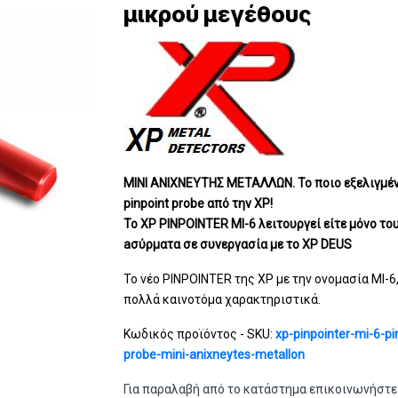
μικρού μεγέθους
ΜΙΝΙ ΑΝΙΧΝΕΥΤΗΣ ΜΕΤΑΛΛΩΝ. Το ποιο εξελιγμέ
pinpoint probe από την ΧΡ!
Το ΧP PINPOINTER MI-6 λειτουργεί είτε μόνο του
aσύρματα σε συνεργασία με το ΧP DEUS
Το νέο PINPOINTER της ΧΡ με την ονομασία MI-6
πολλά καινοτόμα χαρακτηριστικά.
Κωδικός προϊόντος - SKU:
xp-pinpointer-mi-6-pi
probe-mini-anixneytes-metallon
Για παραλαβή από το κατάστημα επικοινωνήστε