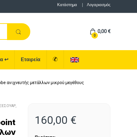
Κατάστημα
Λογαριασμός
0,00
€
0
ρα
↩
Εταιρεία
robe ανιχνευτής μετάλλων μικρού μεγέθους
ΞΕΣΟΥΑΡ
,
160,00
€
oint
λλων