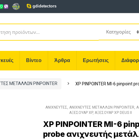
gdidetectors
κευές
Βίντεο
Άρθρα
Ερωτήσεις
Διάφο
ΥΤΕΣ ΜΕΤΑΛΛΩΝ PINPOINTER
XP PINPOINTER MI-6 pinpoint p
ΑΝΙΧΝΕΥΤΕΣ
,
ΑΝΙΧΝΕΥΤΕΣ ΜΕΤΑΛΛΩΝ PINPOINTER
,
Α
ΑΞΕΣΟΥΑΡ XP
,
ΑΞΕΣΟΥΑΡ XP DEUS II
XP PINPOINTER MI-6 pinp
probe ανιχνευτής μετά