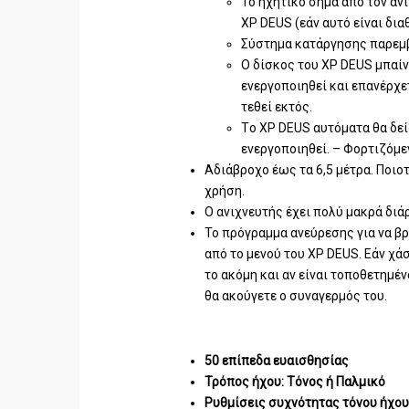
Το ηχητικό σήμα από τον α
XP DEUS (εάν αυτό είναι δι
Σύστημα κατάργησης παρεμ
Ο δίσκος του XP DEUS μπαίν
ενεργοποιηθεί και επανέρχε
τεθεί εκτός.
Tο XP DEUS αυτόματα θα δεί
ενεργοποιηθεί. – Φορτιζόμε
Αδιάβροχο έως τα 6,5 μέτρα. Ποιοτ
χρήση.
Ο ανιχνευτής έχει πολύ μακρά διά
Το πρόγραμμα ανεύρεσης για να βρ
από το μενού του XP DEUS. Εάν χα
το ακόμη και αν είναι τοποθετημέ
θα ακούγετε ο συναγερμός του.
50 επίπεδα ευαισθησίας
Τρόπος ήχου: Tόνος ή Παλμικό
Ρυθμίσεις συχνότητας τόνου ήχο