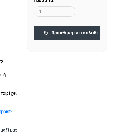
Ποσότητα:
Προσθήκη στο καλάθι
νο
, ή
, παρέχει
npoint-
 μαζί μας