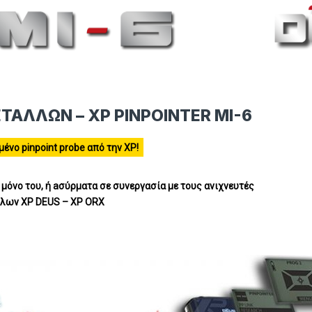
ΤΑΛΛΩΝ – XP PINPOINTER MI-6
ένο pinpoint probe από την ΧΡ!
μόνο του, ή aσύρματα σε συνεργασία με τους ανιχνευτές
λλων ΧP DEUS – XP ORX