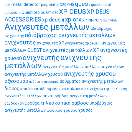
quest
metal detector
coil
pinpointer
quest metal
Q20
Q40
XP DEUS
XP DEUS
Quest pro
detectors
QUEST Q30
xp orx
ACCESSORIES
xp deus ii
XP PINPOINTER MI-6
Ανιχνευτές μετάλλων
αδιάβροχος
αδιάβροχος ανιχνευτής μετάλλων
ανιχνευτής
ανιχνευτές
ανιχνευτές
ανιχνευτές XP
ανιχνευτές xp deus ii
ανιχνευτές μετάλλων XP
ανιχνευτές
μετάλλων QUEST
ανιχνευτής
ανιχνευτής
χρυσού
μετάλλων
ανιχνευτής μετάλλων πολλών συχνοτήτων
ανιχνευτής χρυσού
ανιχνευτής μετάλλων χρυσού
αξεσουάρ
ασύρματος ανιχνευτής μετάλλων
ασύρματα ακουστικά
δίσκος
παλμικός ανιχνευτής
καπάκι
κατάδυση
κόσκινο
παλμικός
πηνίο
ράβδος ανιχνευτή μετάλλων
ανιχνευτής μετάλλων
τηλέσκοπική ράβδος
ρούχα
υποβρύχιος
ραβδοσκοπία
ανιχνευτής μετάλλων
φυσικός χρυσός
χρυσός