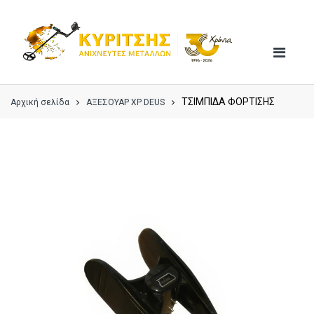
Skip
Skip
to
to
navigation
content
ΤΣΙΜΠΙΔΑ ΦΟΡΤΙΣΗΣ
Αρχική σελίδα
ΑΞΕΣΟΥΑΡ XP DEUS