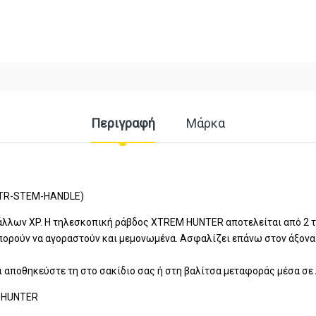
Περιγραφή
Μάρκα
XTR-STEM-HANDLE)
τάλλων XP. H τηλεσκοπική ράβδος XTREM HUNTER αποτελείται από 2 τ
μπορούν να αγοραστούν και μεμονωμένα. Ασφαλίζει επάνω στον άξον
 αποθηκεύστε τη στο σακίδιο σας ή στη βαλίτσα μεταφοράς μέσα σε 
M HUNTER