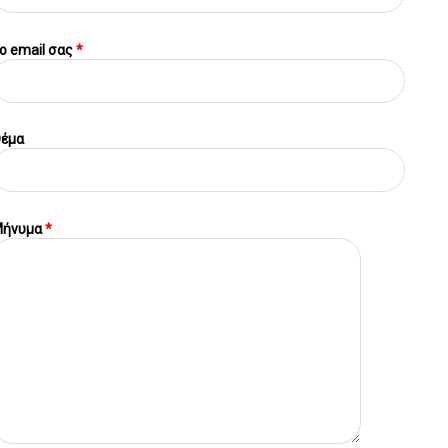
o email σας
*
έμα
ήνυμα
*