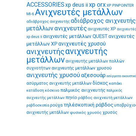
xp orx
ACCESSORIES
xp deus ii
XP PINPOINTER
Ανιχνευτές μετάλλων
MI-6
αδιάβροχος ανιχνευτής
αδιάβροχος ανιχνευτής
ανιχνευτές
μετάλλων
ανιχνευτές XP
ανιχνευτέ
ανιχνευτές
ανιχνευτές μετάλλων QUEST
xp deus ii
μετάλλων XP
ανιχνευτές χρυσού
ανιχνευτής
ανιχνευτής
μετάλλων
ανιχνευτής μετάλλων πολλών
ανιχνευτής μετάλλων χρυσού
συχνοτήτων
ανιχνευτής χρυσού
αξεσουάρ
ασύρματα ακουστικ
δίσκος
ασύρματος ανιχνευτής μετάλλων
καπάκι
παλμικός ανιχνευτής
κατάδυση
κόσκινο
παλμικός
πηνίο
ράβδος ανιχνευτή μετάλλων
ανιχνευτής μετάλλων
τηλέσκοπική ράβδος
ρούχα
υποβρύχιο
ραβδοσκοπία
ανιχνευτής μετάλλων
φυσικός χρυσός
χρυσός