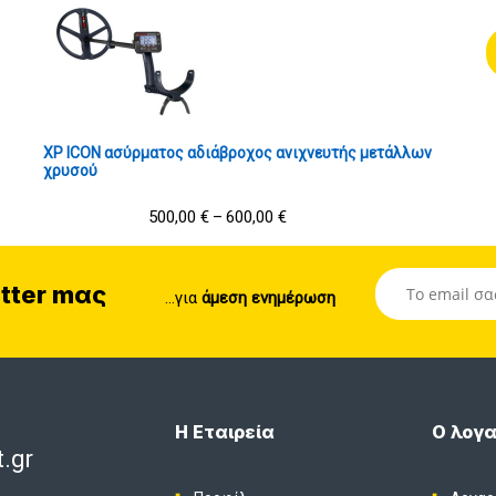
XP ICON ασύρματος αδιάβροχος ανιχνευτής μετάλλων
χρυσού
500,00
€
600,00
€
–
tter mας
...για
άμεση ενημέρωση
Η Εταιρεία
Ο λογα
.gr