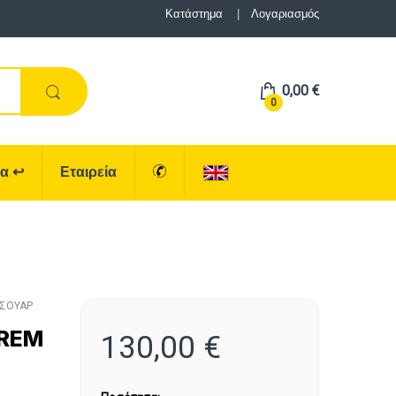
Κατάστημα
Λογαριασμός
0,00
€
0
ρα
↩
Εταιρεία
ΕΣΟΥΑΡ
TREM
130,00
€