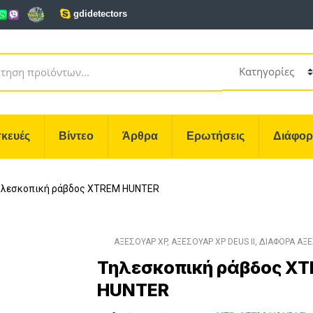
gdidetectors
κευές
Βίντεο
Άρθρα
Ερωτήσεις
Διάφο
ηλεσκοπική ράβδος XTREM HUNTER
ΑΞΕΣΟΥΑΡ XP
,
ΑΞΕΣΟΥΑΡ XP DEUS II
,
ΔΙΑΦΟΡΑ ΑΞ
Τηλεσκοπική ράβδος X
HUNTER