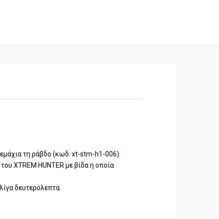
εμάχια τη ράβδο (κωδ. xt-stm-h1-006)
α του XTREM HUNTER με βίδα η οποία
λίγα δευτερόλεπτα.