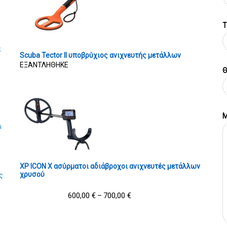
T
ς
Scuba Tector II υποβρύχιος ανιχνευτής μετάλλων
ΕΞΑΝΤΛΗΘΗΚΕ
Θ
Μ
ά
XP ICON X ασύρματοι αδιάβροχοι ανιχνευτές μετάλλων
χρυσού
ς
600,00
€
700,00
€
–