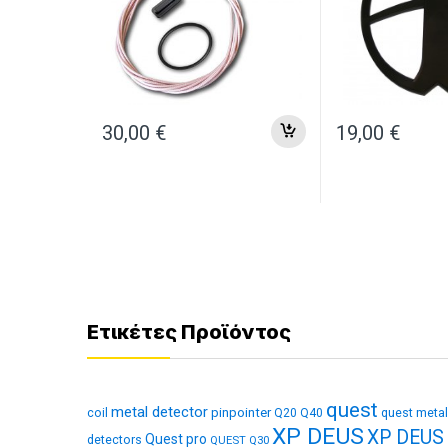
30,00
€
19,00
€
Ετικέτες Προϊόντος
quest
metal detector
coil
pinpointer
quest metal
Q20
Q40
XP DEUS
XP DEUS
Quest pro
detectors
QUEST Q30