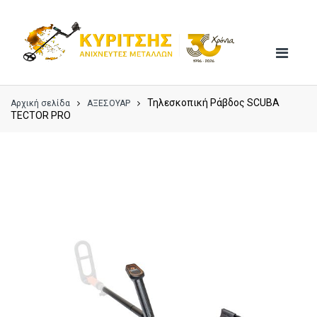
Skip
Skip
to
to
navigation
content
Τηλεσκοπική Ράβδος SCUBA
Αρχική σελίδα
ΑΞΕΣΟΥΑΡ
TECTOR PRO