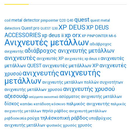
quest
metal detector
coil
pinpointer
quest metal
Q20
Q40
XP DEUS
XP DEUS
Quest pro
detectors
QUEST Q30
xp orx
ACCESSORIES
xp deus ii
XP PINPOINTER MI-6
Ανιχνευτές μετάλλων
αδιάβροχος
αδιάβροχος ανιχνευτής μετάλλων
ανιχνευτής
ανιχνευτές
ανιχνευτές
ανιχνευτές XP
ανιχνευτές xp deus ii
ανιχνευτές μετάλλων XP
ανιχνευτές
μετάλλων QUEST
ανιχνευτής
ανιχνευτής
χρυσού
μετάλλων
ανιχνευτής μετάλλων πολλών συχνοτήτων
ανιχνευτής χρυσού
ανιχνευτής μετάλλων χρυσού
αξεσουάρ
ασύρματος ανιχνευτής μετάλλων
ασύρματα ακουστικά
δίσκος
παλμικός ανιχνευτής
καπάκι
κατάδυση
κόσκινο
παλμικός
πηνίο
ράβδος ανιχνευτή μετάλλων
ανιχνευτής μετάλλων
τηλέσκοπική ράβδος
ρούχα
υποβρύχιος
ραβδοσκοπία
ανιχνευτής μετάλλων
φυσικός χρυσός
χρυσός