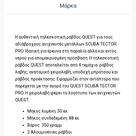
Μάρκα
Η αυθεντική τηλεσκοπική ράβδος QUEST για τους
αδιάβροχους ανιχνευτές μετάλλων SCUBA TECTOR
PRO. Ιδανική για έρευνα στη παραλία αλλά και εντός
νερού για απομακρυσμένη πρόσβαση. Η τηλεσκοπική
ράβδος QUEST αποτελείται από 4 τεμάχια: ράβδος
λαβής, ανατομική χειρολαβή, υποδοχή μπράτσου και
ράβδος προέκτασης. Εφαρμόζει στον αντάπτορα που
παρέχεται με την αγορά του QUEST SCUBA TECTOR
PRO. Η χειρολαβή φέρει το λογότυπο των ανιχνευτών
QUEST.
Μήκος λυμένη: 50 εκ.
Μήκος συνδεδεμένη: 88 εκ.
Βάρος: 350 γραμμ.
2 Αλουμινένιες ράβδοι