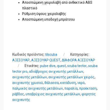
Αποσπώμενη χειρολαβή από ανθεκτικό ABS
πλαστικό
Ρύθμιση ύψους χειρολαβής
Αποσπώμενη υποδοχή μπράτσου
Κωδικός προϊόντος:
tilscuba
Κατηγορίες:
ΑΞΕΣΟΥΑΡ
,
ΑΞΕΣΟΥΑΡ QUEST
,
ΔΙΑΦΟΡΑ ΑΞΕΣΟΥΑΡ
Ετικέτες:
pulse dive
,
quest
,
scuba tector
,
scuba
tector pro
,
αδιάβροχος ανιχνευτής μετάλλων
,
ανιχνευτής μετάλλων
,
ανιχνευτής μετάλλων χειρός
,
ανιχνευτής χρυσού
,
θάλασσα
,
κατάδυση
,
νερό
,
παλμικός ανιχνευτής μετάλλων
,
παραλία
,
προέκταση
,
ράβδος
,
υποβρύχιος ανιχνευτής μετάλλων
,
φορητός
ανιχνευτής