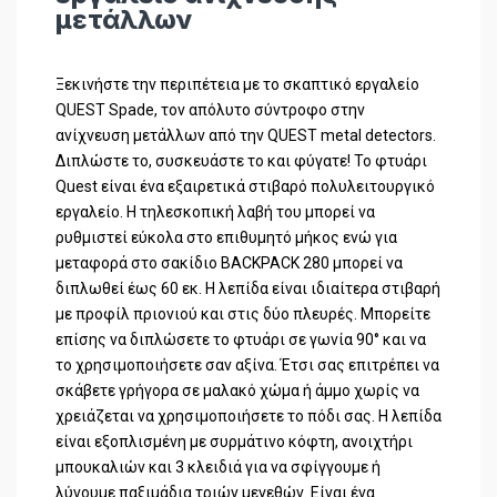
μετάλλων
Ξεκινήστε την περιπέτεια με το σκαπτικό εργαλείο
QUEST Spade, τον απόλυτο σύντροφο στην
ανίχνευση μετάλλων από την QUEST metal detectors.
Διπλώστε το, συσκευάστε το και φύγατε! Το φτυάρι
Quest είναι ένα εξαιρετικά στιβαρό πολυλειτουργικό
εργαλείο. Η τηλεσκοπική λαβή του μπορεί να
ρυθμιστεί εύκολα στο επιθυμητό μήκος ενώ για
μεταφορά στο σακίδιο BACKPACK 280 μπορεί να
διπλωθεί έως 60 εκ. Η λεπίδα είναι ιδιαίτερα στιβαρή
με προφίλ πριονιού και στις δύο πλευρές. Μπορείτε
επίσης να διπλώσετε το φτυάρι σε γωνία 90° και να
το χρησιμοποιήσετε σαν αξίνα. Έτσι σας επιτρέπει να
σκάβετε γρήγορα σε μαλακό χώμα ή άμμο χωρίς να
χρειάζεται να χρησιμοποιήσετε το πόδι σας. Η λεπίδα
είναι εξοπλισμένη με συρμάτινο κόφτη, ανοιχτήρι
μπουκαλιών και 3 κλειδιά για να σφίγγουμε ή
λύνουμε παξιμάδια τριών μεγεθών. Είναι ένα