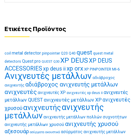
Ετικέτες Προϊόντος
quest
metal detector
coil
pinpointer
quest metal
Q20
Q40
XP DEUS
XP DEUS
Quest pro
detectors
QUEST Q30
xp orx
ACCESSORIES
xp deus ii
XP PINPOINTER MI-6
Ανιχνευτές μετάλλων
αδιάβροχος
αδιάβροχος ανιχνευτής μετάλλων
ανιχνευτής
ανιχνευτές
ανιχνευτές
ανιχνευτές XP
ανιχνευτές xp deus ii
ανιχνευτές μετάλλων XP
ανιχνευτές
μετάλλων QUEST
ανιχνευτής
ανιχνευτής
χρυσού
μετάλλων
ανιχνευτής μετάλλων πολλών συχνοτήτων
ανιχνευτής χρυσού
ανιχνευτής μετάλλων χρυσού
αξεσουάρ
ασύρματος ανιχνευτής μετάλλων
ασύρματα ακουστικά