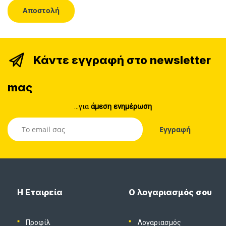
Κάντε εγγραφή στο newsletter
mας
...για
άμεση ενημέρωση
Η Εταιρεία
Ο λογαριασμός σου
Προφίλ
Λογαριασμός