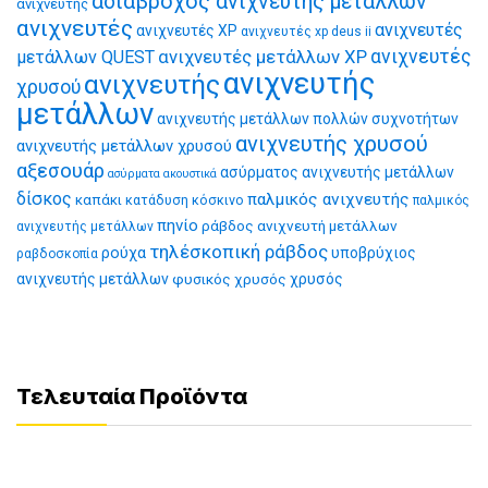
αδιάβροχος ανιχνευτής μετάλλων
ανιχνευτής
ανιχνευτές
ανιχνευτές
ανιχνευτές XP
ανιχνευτές xp deus ii
ανιχνευτές μετάλλων XP
ανιχνευτές
μετάλλων QUEST
ανιχνευτής
ανιχνευτής
χρυσού
μετάλλων
ανιχνευτής μετάλλων πολλών συχνοτήτων
ανιχνευτής χρυσού
ανιχνευτής μετάλλων χρυσού
αξεσουάρ
ασύρματος ανιχνευτής μετάλλων
ασύρματα ακουστικά
δίσκος
παλμικός ανιχνευτής
καπάκι
κατάδυση
κόσκινο
παλμικός
πηνίο
ράβδος ανιχνευτή μετάλλων
ανιχνευτής μετάλλων
τηλέσκοπική ράβδος
ρούχα
υποβρύχιος
ραβδοσκοπία
ανιχνευτής μετάλλων
φυσικός χρυσός
χρυσός
Τελευταία Προϊόντα