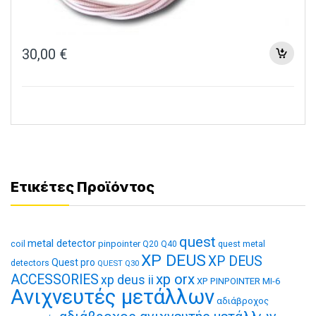
30,00
€
Ετικέτες Προϊόντος
quest
metal detector
coil
pinpointer
quest metal
Q20
Q40
XP DEUS
XP DEUS
Quest pro
detectors
QUEST Q30
xp orx
ACCESSORIES
xp deus ii
XP PINPOINTER MI-6
Ανιχνευτές μετάλλων
αδιάβροχος