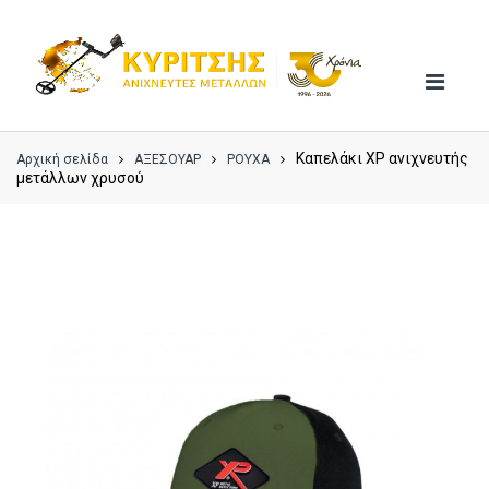
Skip
Skip
to
to
navigation
content
Καπελάκι XP ανιχνευτής
Αρχική σελίδα
ΑΞΕΣΟΥΑΡ
ΡΟΥΧΑ
μετάλλων χρυσού