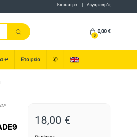
Κατάστημα
Λογαριασμός
0,00
€
0
ρα
↩
Εταιρεία
T
ΥΑΡ
18,00
€
ADE9