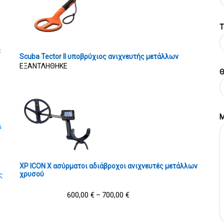
T
ς
Scuba Tector II υποβρύχιος ανιχνευτής μετάλλων
ΕΞΑΝΤΛΗΘΗΚΕ
Θ
Μ
ά
XP ICON X ασύρματοι αδιάβροχοι ανιχνευτές μετάλλων
χρυσού
ς
600,00
€
700,00
€
–