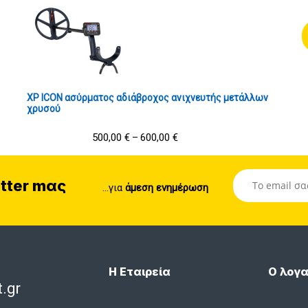
XP ICON ασύρματος αδιάβροχος ανιχνευτής μετάλλων
χρυσού
500,00
€
600,00
€
–
tter mας
...για
άμεση ενημέρωση
Η Εταιρεία
Ο λογα
.gr