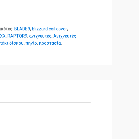
ικέτες:
BLADE9
,
blizzard coil cover
,
AXX
,
RAPTOR9
,
ανιχνευτές
,
Ανιχνευτές
πάκι δίσκου
,
πηνίο
,
προστασία
,