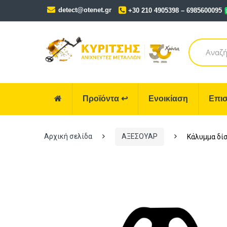
Skip
Skip
detect@otenet.gr
+30 210 4905398 – 6985600095
to
to
navigation
content
Search
for:
Προϊόντα
↩
Ενοικίαση
Επισ
Αρχική σελίδα
ΑΞΕΣΟΥΑΡ
Κάλυμμα δί