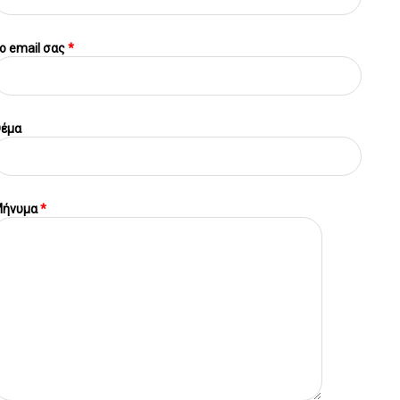
o email σας
*
έμα
ήνυμα
*