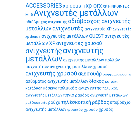
xp orx
ACCESSORIES
xp deus ii
XP PINPOINTER
Ανιχνευτές μετάλλων
MI-6
αδιάβροχος ανιχνευτής
αδιάβροχος ανιχνευτής
ανιχνευτές
μετάλλων
ανιχνευτές XP
ανιχνευτέ
ανιχνευτές
ανιχνευτές μετάλλων QUEST
xp deus ii
μετάλλων XP
ανιχνευτές χρυσού
ανιχνευτής
ανιχνευτής
μετάλλων
ανιχνευτής μετάλλων πολλών
ανιχνευτής μετάλλων χρυσού
συχνοτήτων
ανιχνευτής χρυσού
αξεσουάρ
ασύρματα ακουστικ
δίσκος
ασύρματος ανιχνευτής μετάλλων
καπάκι
παλμικός ανιχνευτής
κατάδυση
κόσκινο
παλμικός
πηνίο
ράβδος ανιχνευτή μετάλλων
ανιχνευτής μετάλλων
τηλέσκοπική ράβδος
ρούχα
υποβρύχιο
ραβδοσκοπία
ανιχνευτής μετάλλων
φυσικός χρυσός
χρυσός