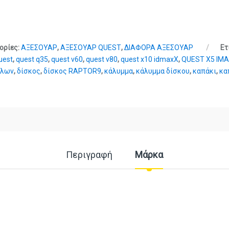
ορίες:
ΑΞΕΣΟΥΑΡ
,
ΑΞΕΣΟΥΑΡ QUEST
,
ΔΙΑΦΟΡΑ ΑΞΕΣΟΥΑΡ
Ετ
uest
,
quest q35
,
quest v60
,
quest v80
,
quest x10 idmaxX
,
QUEST X5 IM
λλων
,
δίσκος
,
δίσκος RAPTOR9
,
κάλυμμα
,
κάλυμμα δίσκου
,
καπάκι
,
κα
Περιγραφή
Μάρκα