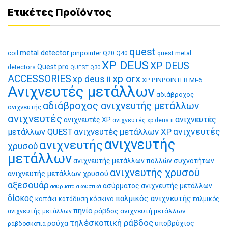
Ετικέτες Προϊόντος
quest
metal detector
coil
pinpointer
quest metal
Q20
Q40
XP DEUS
XP DEUS
Quest pro
detectors
QUEST Q30
xp orx
ACCESSORIES
xp deus ii
XP PINPOINTER MI-6
Ανιχνευτές μετάλλων
αδιάβροχος
αδιάβροχος ανιχνευτής μετάλλων
ανιχνευτής
ανιχνευτές
ανιχνευτές
ανιχνευτές XP
ανιχνευτές xp deus ii
ανιχνευτές μετάλλων XP
ανιχνευτές
μετάλλων QUEST
ανιχνευτής
ανιχνευτής
χρυσού
μετάλλων
ανιχνευτής μετάλλων πολλών συχνοτήτων
ανιχνευτής χρυσού
ανιχνευτής μετάλλων χρυσού
αξεσουάρ
ασύρματος ανιχνευτής μετάλλων
ασύρματα ακουστικά
δίσκος
παλμικός ανιχνευτής
καπάκι
κατάδυση
κόσκινο
παλμικός
πηνίο
ράβδος ανιχνευτή μετάλλων
ανιχνευτής μετάλλων
τηλέσκοπική ράβδος
ρούχα
υποβρύχιος
ραβδοσκοπία