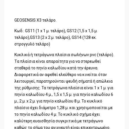
GEOSENSIS X3 τελάρο.
Κωδ.: GS11 (1 x 1 μ. τελάρο), GS12 (1,5 x 1,5 μ.
τελάρο),GS13 (2 x 2 μ. τελάρο), GS14 (128 εκ.
στρογγυλό τελάρο)
Κυκλικά ή τετράγωνα πλαίσια σωλήνων pvc (τελάρο).
Tα πλαίσια είναι απαραίτητα για να στερεωθεί
σταθερά το πηνίο καλωδίου κατά την έρευνα.
Διαφορετικά αν αφεθεί ελεύθερο να κινείται όταν
λειτουργεί, παρατηρούνται ψευδή σήματά ή απώλεια
της ρύθμισης. Τα τετράγωνα πλαίσια είναι 1 x 1 μ. για
πηνίο καλωδίου 4 μ., 1,5 x 1,5 μ. για πηνίο καλωδίου 6
μ., 2 μ. x 2 μ. για πηνίο καλωδίου 8 μ. Το κυκλικό
πλαίσιο έχει διάμετρο 1,28 μ. και χρησιμοποιείται με
το πηνίο καλωδίου 4 μ. To κυκλικό σχήμα έχει
καλύτερη ευαισθησία συγκριτικά με τετράγωνο
καθώς το σήμα του ανιχνευτή είναι επικεντρωμένο.