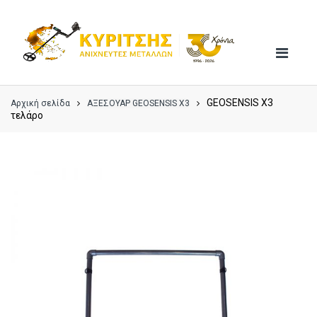
Skip
Skip
to
to
navigation
content
GEOSENSIS X3
Αρχική σελίδα
ΑΞΕΣΟΥΑΡ GEOSENSIS X3
τελάρο