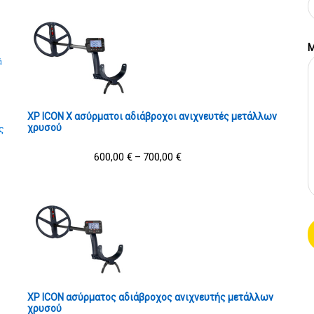
Μ
ά
XP ICON X ασύρματοι αδιάβροχοι ανιχνευτές μετάλλων
χρυσού
ς
600,00
€
700,00
€
–
XP ICON ασύρματος αδιάβροχος ανιχνευτής μετάλλων
χρυσού