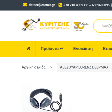
Skip
Skip
detect@otenet.gr
+30 210 4905398 – 6985600095
to
to
navigation
content
Search
for:
Προϊόντα
↩
Ενοικίαση
Επισ
Αρχική σελίδα
ΑΞΕΣΟΥΑΡ LORENZ DEEPMAX