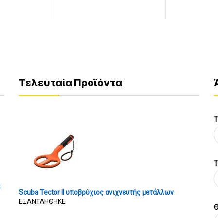
Τελευταία Προϊόντα
Τ
T
ς
Scuba Tector II υποβρύχιος ανιχνευτής μετάλλων
ΕΞΑΝΤΛΗΘΗΚΕ
Θ