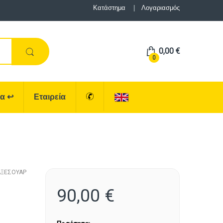
Κατάστημα
Λογαριασμός
0,00
€
0
ρα
↩
Εταιρεία
ΑΞΕΣΟΥΑΡ
90,00
€