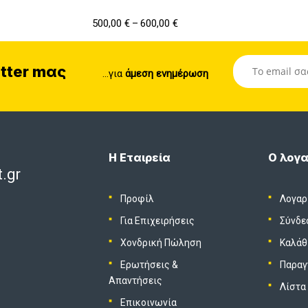
500,00
€
600,00
€
–
tter mας
...για
άμεση ενημέρωση
Η Εταιρεία
Ο λογα
.gr
Προφίλ
Λογαρ
Για Επιχειρήσεις
Σύνδε
Χονδρική Πώληση
Καλάθ
Ερωτήσεις &
Παραγ
Απαντήσεις
Λίστα
Επικοινωνία