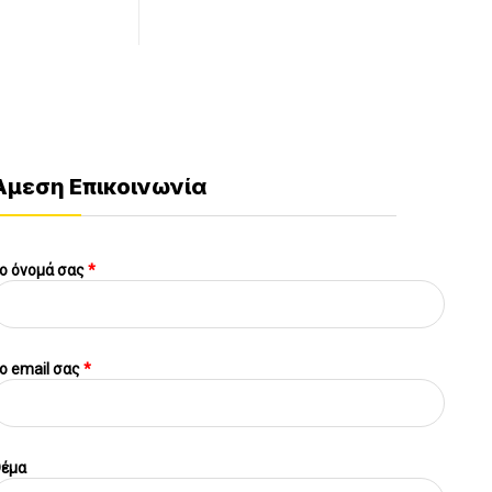
Άμεση Επικοινωνία
ο όνομά σας
*
o email σας
*
έμα