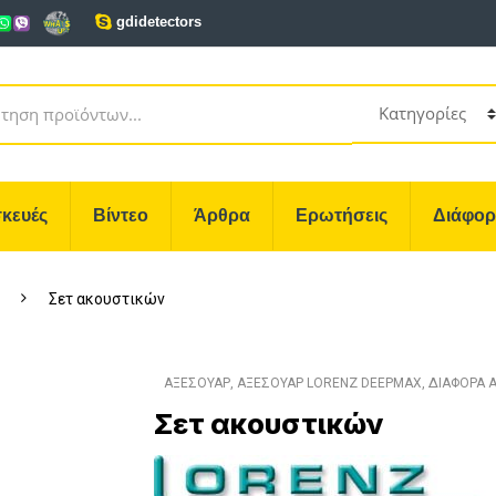
gdidetectors
κευές
Βίντεο
Άρθρα
Ερωτήσεις
Διάφο
Σετ ακουστικών
ΑΞΕΣΟΥΑΡ
,
ΑΞΕΣΟΥΑΡ LORENZ DEEPMAX
,
ΔΙΑΦΟΡΑ 
Σετ ακουστικών