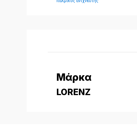
παλμικός ανιχνευτής
Μάρκα
LORENZ