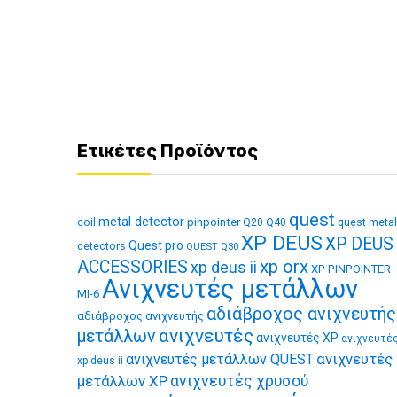
Ετικέτες Προϊόντος
quest
metal detector
coil
pinpointer
quest metal
Q20
Q40
XP DEUS
XP DEUS
Quest pro
detectors
QUEST Q30
xp orx
ACCESSORIES
xp deus ii
XP PINPOINTER
Ανιχνευτές μετάλλων
MI-6
αδιάβροχος ανιχνευτής
αδιάβροχος ανιχνευτής
ανιχνευτές
μετάλλων
ανιχνευτές XP
ανιχνευτέ
ανιχνευτές
ανιχνευτές μετάλλων QUEST
xp deus ii
μετάλλων XP
ανιχνευτές χρυσού