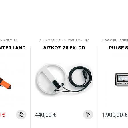
ΑΝΙΧΝΕΥΤΕΣ
ΑΞΕΣΟΥΑΡ
,
ΑΞΕΣΟΥΑΡ LORENZ
ΠΑΛΜΙΚΟΙ ΑΝΙ
NPOINTER
,
DEEPMAX
,
ΔΙΑΦΟΡΑ ΑΞΕΣΟΥΑΡ
NTER LAND
ΔΊΣΚΟΣ 26 ΕΚ. DD
PULSE S
ΣΟΥΑΡ QUEST
,
ΞΕΣΟΥΑΡ
al price was: 110,00 €.
Current price is: 100,00 €.
0
€
440,00
€
1.900,00
€