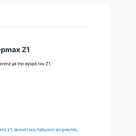
epmax Z1
orenz με την αγορά του Ζ1.
renz z1
,
ακουστικά
,
παλμικοί ανιχνευτές
,