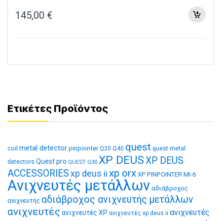
145,00
€
Ετικέτες Προϊόντος
quest
metal detector
coil
pinpointer
quest metal
Q20
Q40
XP DEUS
XP DEUS
Quest pro
detectors
QUEST Q30
xp orx
ACCESSORIES
xp deus ii
XP PINPOINTER MI-6
Ανιχνευτές μετάλλων
αδιάβροχος
αδιάβροχος ανιχνευτής μετάλλων
ανιχνευτής
ανιχνευτές
ανιχνευτές
ανιχνευτές XP
ανιχνευτές xp deus ii