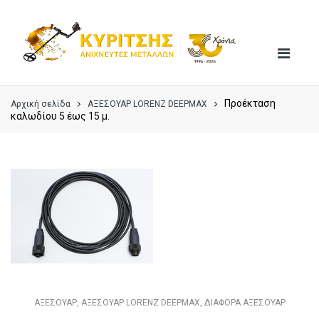
Skip
Skip
to
to
navigation
content
Προέκταση
Αρχική σελίδα
ΑΞΕΣΟΥΑΡ LORENZ DEEPMAX
καλωδίου 5 έως 15 μ.
ΑΞΕΣΟΥΑΡ
,
ΑΞΕΣΟΥΑΡ LORENZ DEEPMAX
,
ΔΙΑΦΟΡΑ ΑΞΕΣΟΥΑΡ