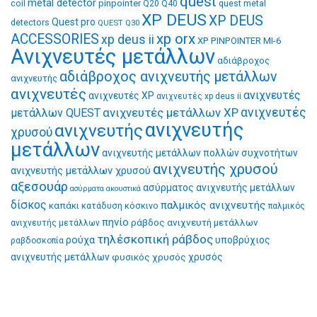
quest
metal detector
coil
pinpointer
quest metal
Q20
Q40
XP DEUS
XP DEUS
Quest pro
detectors
QUEST Q30
xp orx
ACCESSORIES
xp deus ii
XP PINPOINTER MI-6
Ανιχνευτές μετάλλων
αδιάβροχος
αδιάβροχος ανιχνευτής μετάλλων
ανιχνευτής
ανιχνευτές
ανιχνευτές
ανιχνευτές XP
ανιχνευτές xp deus ii
ανιχνευτές μετάλλων XP
ανιχνευτές
μετάλλων QUEST
ανιχνευτής
ανιχνευτής
χρυσού
μετάλλων
ανιχνευτής μετάλλων πολλών συχνοτήτων
ανιχνευτής χρυσού
ανιχνευτής μετάλλων χρυσού
αξεσουάρ
ασύρματος ανιχνευτής μετάλλων
ασύρματα ακουστικά
δίσκος
παλμικός ανιχνευτής
καπάκι
κατάδυση
κόσκινο
παλμικός
πηνίο
ράβδος ανιχνευτή μετάλλων
ανιχνευτής μετάλλων
τηλέσκοπική ράβδος
ρούχα
υποβρύχιος
ραβδοσκοπία
ανιχνευτής μετάλλων
φυσικός χρυσός
χρυσός