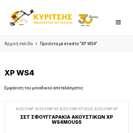
Skip
Skip
to
to
navigation
content
Αρχική σελίδα
Προϊόντα με ετικέτα “XP WS4”
XP WS4
Εμφάνιση του μοναδικού αποτελέσματος
ΑΞΕΣΟΥΑΡ
,
ΑΞΕΣΟΥΑΡ XP
,
ΑΞΕΣΟΥΑΡ XP DEUS
,
ΑΞΕΣΟΥΑΡ XP
DEUS II
ΣΕΤ ΣΦΟΥΓΓΑΡΆΚΙΑ ΑΚΟΥΣΤΙΚΏΝ XP
WS4MOUSS