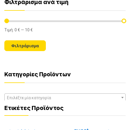
Φιλτράρισμα ανά τιμή
Τιμή:
0 €
—
10 €
Ελάχιστη
Μέγιστη
τιμή
τιμή
Φιλτράρισμα
Κατηγορίες Προϊόντων
Επιλέξτε μία κατηγορία
Ετικέτες Προϊόντος