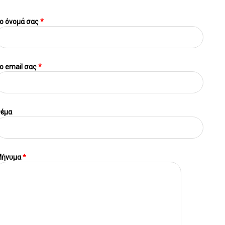
ο όνομά σας
*
o email σας
*
έμα
ήνυμα
*