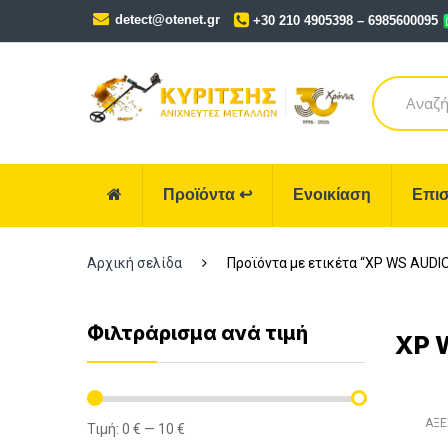
Skip
Skip
detect@otenet.gr
+30 210 4905398 – 6985600095
to
to
navigation
content
Search
for:
Προϊόντα
↩
Ενοικίαση
Επισ
Αρχική σελίδα
Προϊόντα με ετικέτα “XP WS AUDI
Φιλτράρισμα ανά τιμή
XP 
ΑΞΕ
Τιμή:
0 €
—
10 €
Ελάχιστη
Μέγιστη