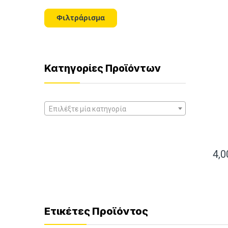
τιμή
τιμή
Φιλτράρισμα
Κατηγορίες Προϊόντων
Επιλέξτε μία κατηγορία
4,
Ετικέτες Προϊόντος