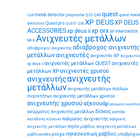
quest
metal detector
coil
pinpointer
quest metal
Q20
Q40
XP DEUS
XP DEUS
Quest pro
detectors
QUEST Q30
xp orx
ACCESSORIES
xp deus ii
XP PINPOINTER
Ανιχνευτές μετάλλων
MI-6
αδιάβροχος ανιχνευτής
αδιάβροχος ανιχνευτής
ανιχνευτές
μετάλλων
ανιχνευτές XP
ανιχνευτέ
ανιχνευτές
ανιχνευτές μετάλλων QUEST
xp deus ii
μετάλλων XP
ανιχνευτές χρυσού
ανιχνευτής
ανιχνευτής
μετάλλων
ανιχνευτής μετάλλων πολλών
ανιχνευτής μετάλλων χρυσού
συχνοτήτων
ανιχνευτής χρυσού
αξεσουάρ
ασύρματα ακουστικ
δίσκος
ασύρματος ανιχνευτής μετάλλων
καπάκι
παλμικός ανιχνευτής
κατάδυση
κόσκινο
παλμικός
πηνίο
ράβδος ανιχνευτή μετάλλων
ανιχνευτής μετάλλων
τηλέσκοπική ράβδος
ρούχα
υποβρύχιο
ραβδοσκοπία