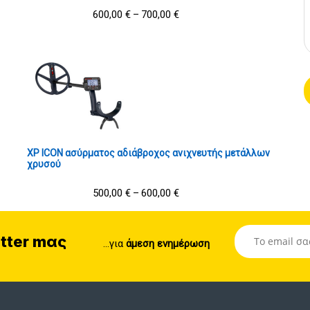
600,00
€
700,00
€
–
XP ICON ασύρματος αδιάβροχος ανιχνευτής μετάλλων
χρυσού
500,00
€
600,00
€
–
tter mας
...για
άμεση ενημέρωση