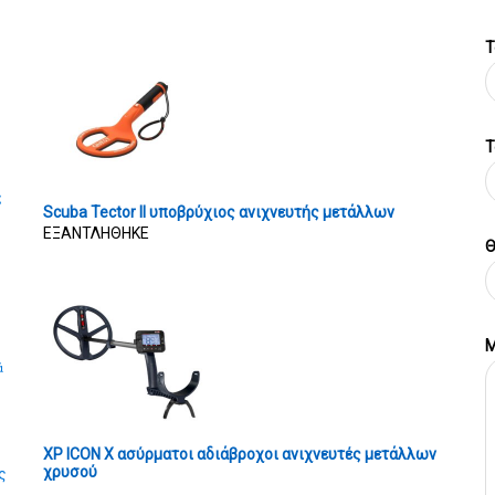
Τ
T
ς
Scuba Tector II υποβρύχιος ανιχνευτής μετάλλων
ΕΞΑΝΤΛΗΘΗΚΕ
Θ
Μ
ά
XP ICON X ασύρματοι αδιάβροχοι ανιχνευτές μετάλλων
χρυσού
ς