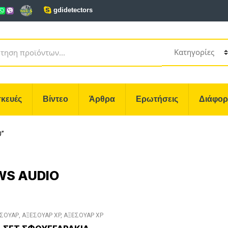
gdidetectors
κευές
Βίντεο
Άρθρα
Ερωτήσεις
Διάφο
O”
WS AUDIO
ΣΟΥΑΡ
,
ΑΞΕΣΟΥΑΡ XP
,
ΑΞΕΣΟΥΑΡ XP
DEUS
,
ΑΞΕΣΟΥΑΡ XP DEUS II