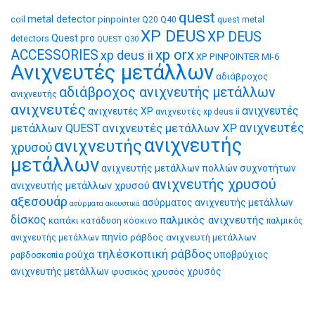
quest
metal detector
coil
pinpointer
quest metal
Q20
Q40
XP DEUS
XP DEUS
Quest pro
detectors
QUEST Q30
xp orx
ACCESSORIES
xp deus ii
XP PINPOINTER MI-6
Ανιχνευτές μετάλλων
αδιάβροχος
αδιάβροχος ανιχνευτής μετάλλων
ανιχνευτής
ανιχνευτές
ανιχνευτές
ανιχνευτές XP
ανιχνευτές xp deus ii
ανιχνευτές μετάλλων XP
ανιχνευτές
μετάλλων QUEST
ανιχνευτής
ανιχνευτής
χρυσού
μετάλλων
ανιχνευτής μετάλλων πολλών συχνοτήτων
ανιχνευτής χρυσού
ανιχνευτής μετάλλων χρυσού
αξεσουάρ
ασύρματος ανιχνευτής μετάλλων
ασύρματα ακουστικά
δίσκος
παλμικός ανιχνευτής
καπάκι
κατάδυση
κόσκινο
παλμικός
πηνίο
ράβδος ανιχνευτή μετάλλων
ανιχνευτής μετάλλων
τηλέσκοπική ράβδος
ρούχα
υποβρύχιος
ραβδοσκοπία
ανιχνευτής μετάλλων
φυσικός χρυσός
χρυσός