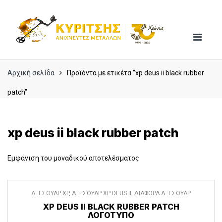
Skip
Skip
to
to
navigation
content
Αρχική σελίδα
Προϊόντα με ετικέτα “xp deus ii black rubber
patch”
xp deus ii black rubber patch
Εμφάνιση του μοναδικού αποτελέσματος
ΑΞΕΣΟΥΑΡ XP
,
ΑΞΕΣΟΥΑΡ XP DEUS II
,
ΔΙΑΦΟΡΑ ΑΞΕΣΟΥΑΡ
XP DEUS II BLACK RUBBER PATCH
ΛΟΓΌΤΥΠΟ