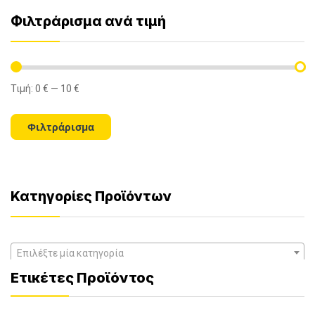
Φιλτράρισμα ανά τιμή
Τιμή:
0 €
—
10 €
Ελάχιστη
Μέγιστη
τιμή
τιμή
Φιλτράρισμα
Κατηγορίες Προϊόντων
Επιλέξτε μία κατηγορία
Ετικέτες Προϊόντος