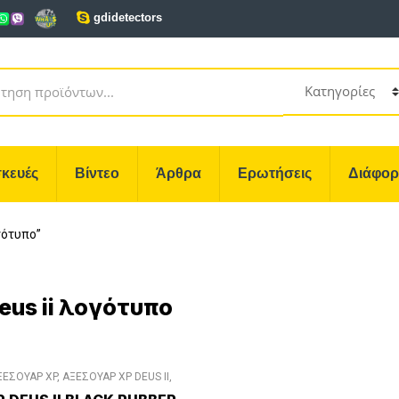
gdidetectors
κευές
Βίντεο
Άρθρα
Ερωτήσεις
Διάφο
ογότυπο”
eus ii λογότυπο
ΞΕΣΟΥΑΡ XP
,
ΑΞΕΣΟΥΑΡ XP DEUS II
,
ΔΙΑΦΟΡΑ ΑΞΕΣΟΥΑΡ