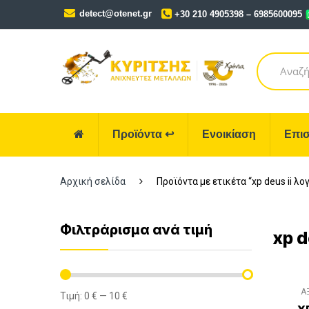
Skip
Skip
detect@otenet.gr
+30 210 4905398 – 6985600095
to
to
navigation
content
Search
for:
Προϊόντα
↩
Ενοικίαση
Επισ
Αρχική σελίδα
Προϊόντα με ετικέτα “xp deus ii λ
Φιλτράρισμα ανά τιμή
xp d
Α
Τιμή:
0 €
—
10 €
Ελάχιστη
Μέγιστη