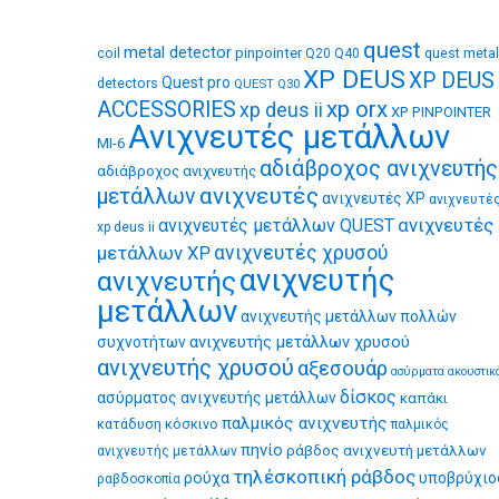
quest
metal detector
coil
pinpointer
quest metal
Q20
Q40
XP DEUS
XP DEUS
Quest pro
detectors
QUEST Q30
xp orx
ACCESSORIES
xp deus ii
XP PINPOINTER
Ανιχνευτές μετάλλων
MI-6
αδιάβροχος ανιχνευτής
αδιάβροχος ανιχνευτής
ανιχνευτές
μετάλλων
ανιχνευτές XP
ανιχνευτέ
ανιχνευτές
ανιχνευτές μετάλλων QUEST
xp deus ii
μετάλλων XP
ανιχνευτές χρυσού
ανιχνευτής
ανιχνευτής
μετάλλων
ανιχνευτής μετάλλων πολλών
ανιχνευτής μετάλλων χρυσού
συχνοτήτων
ανιχνευτής χρυσού
αξεσουάρ
ασύρματα ακουστικ
δίσκος
ασύρματος ανιχνευτής μετάλλων
καπάκι
παλμικός ανιχνευτής
κατάδυση
κόσκινο
παλμικός
πηνίο
ράβδος ανιχνευτή μετάλλων
ανιχνευτής μετάλλων
τηλέσκοπική ράβδος
ρούχα
υποβρύχιο
ραβδοσκοπία