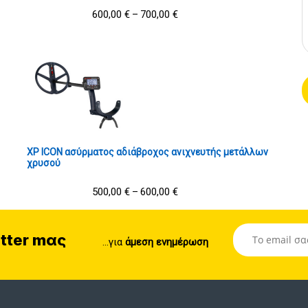
600,00
€
700,00
€
–
XP ICON ασύρματος αδιάβροχος ανιχνευτής μετάλλων
χρυσού
500,00
€
600,00
€
–
tter mας
...για
άμεση ενημέρωση