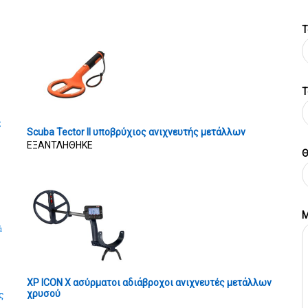
Τ
T
ς
Scuba Tector II υποβρύχιος ανιχνευτής μετάλλων
ΕΞΑΝΤΛΗΘΗΚΕ
Θ
Μ
ά
XP ICON X ασύρματοι αδιάβροχοι ανιχνευτές μετάλλων
χρυσού
ς