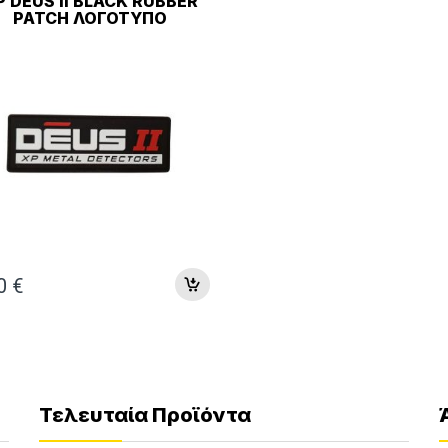
P DEUS II BLACK RUBBER
PATCH ΛΟΓΌΤΥΠΟ
00
€
Τελευταία Προϊόντα