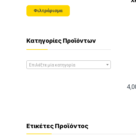
X
τιμή
τιμή
Φιλτράρισμα
Κατηγορίες Προϊόντων
Επιλέξτε μία κατηγορία
4,
Ετικέτες Προϊόντος