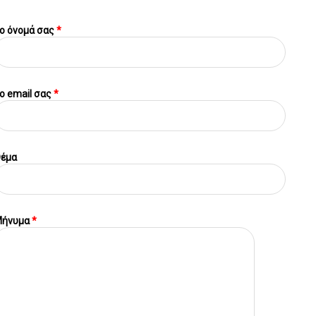
ο όνομά σας
*
o email σας
*
έμα
ήνυμα
*