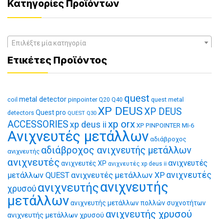
Κατηγορίες Προϊόντων
Επιλέξτε μία κατηγορία
Ετικέτες Προϊόντος
quest
metal detector
coil
pinpointer
quest metal
Q20
Q40
XP DEUS
XP DEUS
Quest pro
detectors
QUEST Q30
xp orx
ACCESSORIES
xp deus ii
XP PINPOINTER MI-6
Ανιχνευτές μετάλλων
αδιάβροχος
αδιάβροχος ανιχνευτής μετάλλων
ανιχνευτής
ανιχνευτές
ανιχνευτές
ανιχνευτές XP
ανιχνευτές xp deus ii
ανιχνευτές μετάλλων XP
ανιχνευτές
μετάλλων QUEST
ανιχνευτής
ανιχνευτής
χρυσού
μετάλλων
ανιχνευτής μετάλλων πολλών συχνοτήτων
ανιχνευτής χρυσού
ανιχνευτής μετάλλων χρυσού