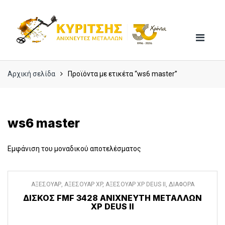
Skip
Skip
to
to
navigation
content
Αρχική σελίδα
Προϊόντα με ετικέτα “ws6 master”
ws6 master
Εμφάνιση του μοναδικού αποτελέσματος
ΑΞΕΣΟΥΑΡ
,
ΑΞΕΣΟΥΑΡ XP
,
ΑΞΕΣΟΥΑΡ XP DEUS II
,
ΔΙΑΦΟΡΑ
ΑΞΕΣΟΥΑΡ
ΔΊΣΚΟΣ FMF 3428 ΑΝΙΧΝΕΥΤΉ ΜΕΤΆΛΛΩΝ
XP DEUS II