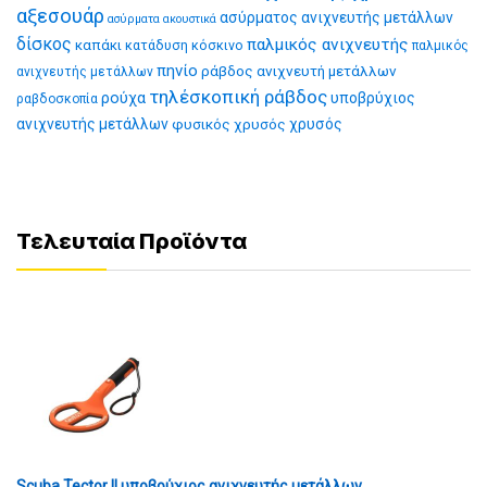
αξεσουάρ
ασύρματος ανιχνευτής μετάλλων
ασύρματα ακουστικά
δίσκος
παλμικός ανιχνευτής
καπάκι
κατάδυση
κόσκινο
παλμικός
πηνίο
ράβδος ανιχνευτή μετάλλων
ανιχνευτής μετάλλων
τηλέσκοπική ράβδος
ρούχα
υποβρύχιος
ραβδοσκοπία
ανιχνευτής μετάλλων
φυσικός χρυσός
χρυσός
Τελευταία Προϊόντα
Scuba Tector II υποβρύχιος ανιχνευτής μετάλλων