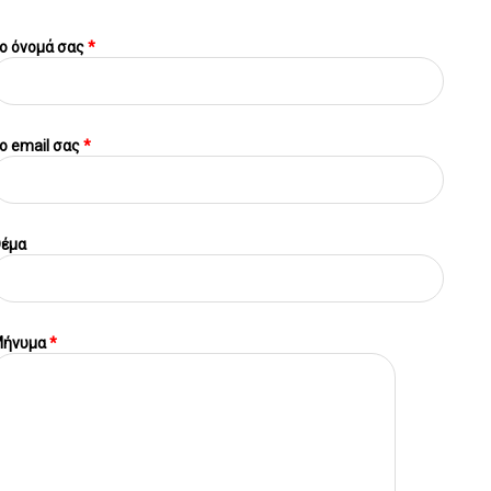
ο όνομά σας
*
o email σας
*
έμα
ήνυμα
*