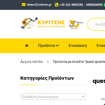
Skip
Skip
detect@otenet.gr
+30 210 4905398 – 6985600095
to
to
navigation
content
Search
for:
Προϊόντα
↩
Ενοικίαση
Επισ
Αρχική σελίδα
Προϊόντα με ετικέτα “quest xpoint
Κατηγορίες Προϊόντων
ques
Επιλέξτε μία κατηγορία
ΑΔ
ΑΝ
ΑΞ