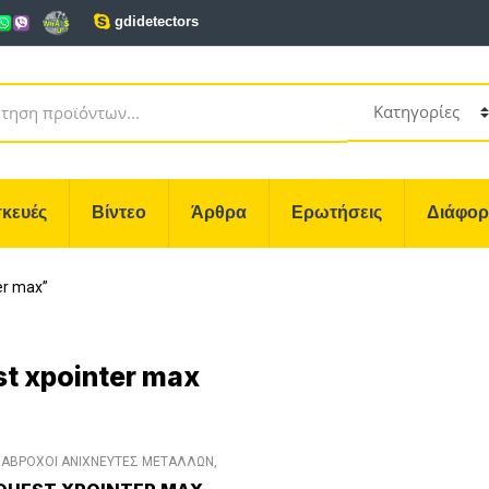
gdidetectors
κευές
Βίντεο
Άρθρα
Ερωτήσεις
Διάφο
er max”
t xpointer max
ΙΑΒΡΟΧΟΙ ΑΝΙΧΝΕΥΤΕΣ ΜΕΤΑΛΛΩΝ
,
ΙΧΝΕΥΤΕΣ ΜΕΤΑΛΛΩΝ PINPOINTER
,
ΕΣΟΥΑΡ
,
ΑΞΕΣΟΥΑΡ QUEST
,
ΔΙΑΦΟΡΑ