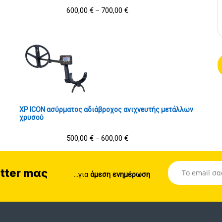
600,00
€
700,00
€
–
XP ICON ασύρματος αδιάβροχος ανιχνευτής μετάλλων
χρυσού
500,00
€
600,00
€
–
tter mας
...για
άμεση ενημέρωση