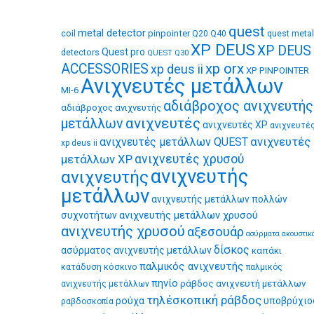
quest
metal detector
coil
pinpointer
quest metal
Q20
Q40
XP DEUS
XP DEUS
Quest pro
detectors
QUEST Q30
xp orx
ACCESSORIES
xp deus ii
XP PINPOINTER
Ανιχνευτές μετάλλων
MI-6
αδιάβροχος ανιχνευτής
αδιάβροχος ανιχνευτής
ανιχνευτές
μετάλλων
ανιχνευτές XP
ανιχνευτέ
ανιχνευτές
ανιχνευτές μετάλλων QUEST
xp deus ii
μετάλλων XP
ανιχνευτές χρυσού
ανιχνευτής
ανιχνευτής
μετάλλων
ανιχνευτής μετάλλων πολλών
ανιχνευτής μετάλλων χρυσού
συχνοτήτων
ανιχνευτής χρυσού
αξεσουάρ
ασύρματα ακουστικ
δίσκος
ασύρματος ανιχνευτής μετάλλων
καπάκι
παλμικός ανιχνευτής
κατάδυση
κόσκινο
παλμικός
πηνίο
ράβδος ανιχνευτή μετάλλων
ανιχνευτής μετάλλων
τηλέσκοπική ράβδος
ρούχα
υποβρύχιο
ραβδοσκοπία