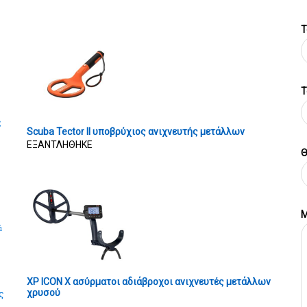
Τ
T
ς
Scuba Tector II υποβρύχιος ανιχνευτής μετάλλων
ΕΞΑΝΤΛΗΘΗΚΕ
Θ
Μ
ά
XP ICON X ασύρματοι αδιάβροχοι ανιχνευτές μετάλλων
χρυσού
ς