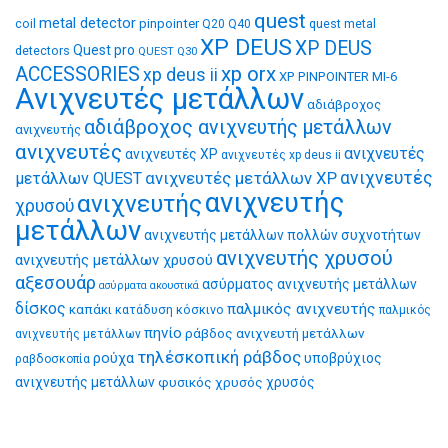
quest
metal detector
coil
pinpointer
quest metal
Q20
Q40
XP DEUS
XP DEUS
Quest pro
detectors
QUEST Q30
xp orx
ACCESSORIES
xp deus ii
XP PINPOINTER MI-6
Ανιχνευτές μετάλλων
αδιάβροχος
αδιάβροχος ανιχνευτής μετάλλων
ανιχνευτής
ανιχνευτές
ανιχνευτές
ανιχνευτές XP
ανιχνευτές xp deus ii
ανιχνευτές μετάλλων XP
ανιχνευτές
μετάλλων QUEST
ανιχνευτής
ανιχνευτής
χρυσού
μετάλλων
ανιχνευτής μετάλλων πολλών συχνοτήτων
ανιχνευτής χρυσού
ανιχνευτής μετάλλων χρυσού
αξεσουάρ
ασύρματος ανιχνευτής μετάλλων
ασύρματα ακουστικά
δίσκος
παλμικός ανιχνευτής
καπάκι
κατάδυση
κόσκινο
παλμικός
πηνίο
ράβδος ανιχνευτή μετάλλων
ανιχνευτής μετάλλων
τηλέσκοπική ράβδος
ρούχα
υποβρύχιος
ραβδοσκοπία
ανιχνευτής μετάλλων
φυσικός χρυσός
χρυσός