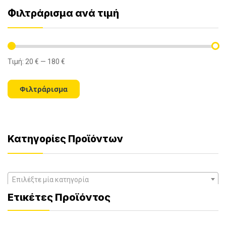
Φιλτράρισμα ανά τιμή
Τιμή:
20 €
—
180 €
Ελάχιστη
Μέγιστη
τιμή
τιμή
Φιλτράρισμα
Κατηγορίες Προϊόντων
Επιλέξτε μία κατηγορία
Ετικέτες Προϊόντος