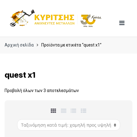
Skip
Skip
to
to
navigation
content
Αρχική σελίδα
Προϊόντα με ετικέτα “quest x1”
quest x1
Προβολή όλων των 3 αποτελεσμάτων