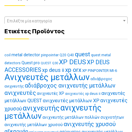
Επιλέξτε μία κατηγορία
Ετικέτες Προϊόντος
quest
metal detector
coil
pinpointer
quest metal
Q20
Q40
XP DEUS
XP DEUS
Quest pro
detectors
QUEST Q30
xp orx
ACCESSORIES
xp deus ii
XP PINPOINTER MI-6
Ανιχνευτές μετάλλων
αδιάβροχος
αδιάβροχος ανιχνευτής μετάλλων
ανιχνευτής
ανιχνευτές
ανιχνευτές
ανιχνευτές XP
ανιχνευτές xp deus ii
ανιχνευτές μετάλλων XP
ανιχνευτές
μετάλλων QUEST
ανιχνευτής
ανιχνευτής
χρυσού
μετάλλων
ανιχνευτής μετάλλων πολλών συχνοτήτων
ανιχνευτής χρυσού
ανιχνευτής μετάλλων χρυσού
αξεσουάρ
ασύρματος ανιχνευτής μετάλλων