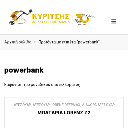
Skip
Skip
to
to
navigation
content
Αρχική σελίδα
Προϊόντα με ετικέτα “powerbank”
powerbank
Εμφάνιση του μοναδικού αποτελέσματος
ΑΞΕΣΟΥΑΡ
,
ΑΞΕΣΟΥΑΡ LORENZ DEEPMAX
,
ΔΙΑΦΟΡΑ ΑΞΕΣΟΥΑΡ
ΜΠΑΤΑΡΊΑ LORENZ Z2