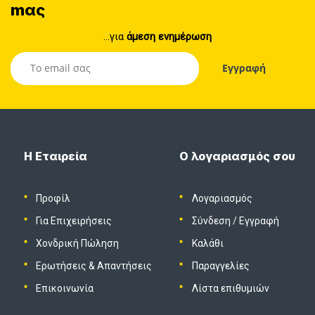
mας
...για
άμεση ενημέρωση
Η Εταιρεία
Ο λογαριασμός σου
Προφίλ
Λογαριασμός
Για Επιχειρήσεις
Σύνδεση
/
Εγγραφή
Χονδρική Πώληση
Καλάθι
Ερωτήσεις & Απαντήσεις
Παραγγελίες
Επικοινωνία
Λίστα επιθυμιών