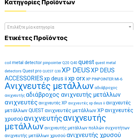
Κατηγορίες Προϊόντων
Επιλέξτε μία κατηγορία
Ετικέτες Προϊόντος
quest
metal detector
coil
pinpointer
quest metal
Q20
Q40
XP DEUS
XP DEUS
Quest pro
detectors
QUEST Q30
xp orx
ACCESSORIES
xp deus ii
XP PINPOINTER MI-6
Ανιχνευτές μετάλλων
αδιάβροχος
αδιάβροχος ανιχνευτής μετάλλων
ανιχνευτής
ανιχνευτές
ανιχνευτές
ανιχνευτές XP
ανιχνευτές xp deus ii
ανιχνευτές μετάλλων XP
ανιχνευτές
μετάλλων QUEST
ανιχνευτής
ανιχνευτής
χρυσού
μετάλλων
ανιχνευτής μετάλλων πολλών συχνοτήτων
ανιχνευτής χρυσού
ανιχνευτής μετάλλων χρυσού