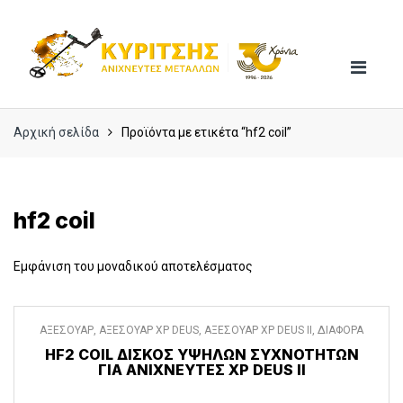
Skip
Skip
to
to
navigation
content
Αρχική σελίδα
Προϊόντα με ετικέτα “hf2 coil”
hf2 coil
Εμφάνιση του μοναδικού αποτελέσματος
ΑΞΕΣΟΥΑΡ
,
ΑΞΕΣΟΥΑΡ XP DEUS
,
ΑΞΕΣΟΥΑΡ XP DEUS II
,
ΔΙΑΦΟΡΑ
ΑΞΕΣΟΥΑΡ
HF2 COIL ΔΊΣΚΟΣ ΥΨΗΛΏΝ ΣΥΧΝΟΤΉΤΩΝ
ΓΙΑ ΑΝΙΧΝΕΥΤΈΣ XP DEUS II