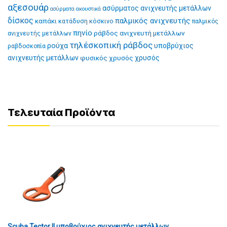
αξεσουάρ
ασύρματος ανιχνευτής μετάλλων
ασύρματα ακουστικά
δίσκος
παλμικός ανιχνευτής
καπάκι
κατάδυση
κόσκινο
παλμικός
πηνίο
ράβδος ανιχνευτή μετάλλων
ανιχνευτής μετάλλων
τηλέσκοπική ράβδος
ρούχα
υποβρύχιος
ραβδοσκοπία
ανιχνευτής μετάλλων
φυσικός χρυσός
χρυσός
Τελευταία Προϊόντα
Scuba Tector II υποβρύχιος ανιχνευτής μετάλλων