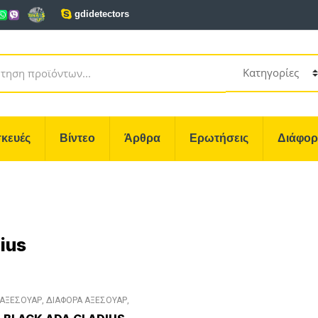
gdidetectors
κευές
Βίντεο
Άρθρα
Ερωτήσεις
Διάφο
ius
ΑΞΕΣΟΥΑΡ
,
ΔΙΑΦΟΡΑ ΑΞΕΣΟΥΑΡ
,
ΣΚΑΠΤΙΚΑ ΕΡΓΑΛΕΙΑ ΑΝΙΧΝΕΥΣΗΣ