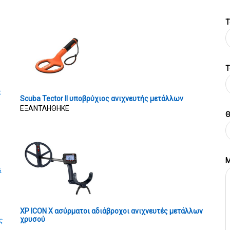
Τ
T
ς
Scuba Tector II υποβρύχιος ανιχνευτής μετάλλων
ΕΞΑΝΤΛΗΘΗΚΕ
Θ
Μ
ά
XP ICON X ασύρματοι αδιάβροχοι ανιχνευτές μετάλλων
χρυσού
ς