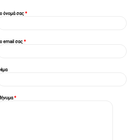
ο όνομά σας
*
o email σας
*
έμα
ήνυμα
*