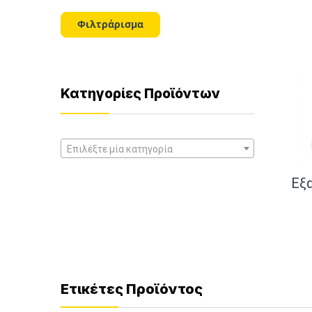
τιμή
τιμή
Φιλτράρισμα
Κατηγορίες Προϊόντων
Επιλέξτε μία κατηγορία
Εξ
Ετικέτες Προϊόντος