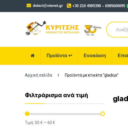
Skip
Skip
detect@otenet.gr
+30 210 4905398 – 6985600095
to
to
navigation
content
Search
for:
Προϊόντα
↩
Ενοικίαση
Επισ
Αρχική σελίδα
Προϊόντα με ετικέτα “gladius”
Φιλτράρισμα ανά τιμή
glad
Τιμή:
50 €
—
60 €
Ελάχιστη
Μέγιστη