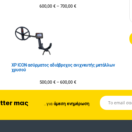
600,00
€
700,00
€
–
XP ICON ασύρματος αδιάβροχος ανιχνευτής μετάλλων
χρυσού
500,00
€
600,00
€
–
tter mας
...για
άμεση ενημέρωση