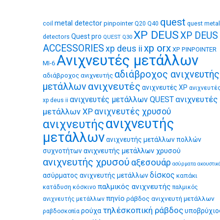
quest
metal detector
coil
pinpointer
quest metal
Q20
Q40
XP DEUS
XP DEUS
Quest pro
detectors
QUEST Q30
xp orx
ACCESSORIES
xp deus ii
XP PINPOINTER
Ανιχνευτές μετάλλων
MI-6
αδιάβροχος ανιχνευτής
αδιάβροχος ανιχνευτής
ανιχνευτές
μετάλλων
ανιχνευτές XP
ανιχνευτέ
ανιχνευτές
ανιχνευτές μετάλλων QUEST
xp deus ii
μετάλλων XP
ανιχνευτές χρυσού
ανιχνευτής
ανιχνευτής
μετάλλων
ανιχνευτής μετάλλων πολλών
ανιχνευτής μετάλλων χρυσού
συχνοτήτων
ανιχνευτής χρυσού
αξεσουάρ
ασύρματα ακουστικ
δίσκος
ασύρματος ανιχνευτής μετάλλων
καπάκι
παλμικός ανιχνευτής
κατάδυση
κόσκινο
παλμικός
πηνίο
ράβδος ανιχνευτή μετάλλων
ανιχνευτής μετάλλων
τηλέσκοπική ράβδος
ρούχα
υποβρύχιο
ραβδοσκοπία