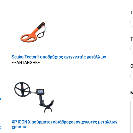
Τ
T
ς
Scuba Tector II υποβρύχιος ανιχνευτής μετάλλων
ΕΞΑΝΤΛΗΘΗΚΕ
Θ
Μ
ά
XP ICON X ασύρματοι αδιάβροχοι ανιχνευτές μετάλλων
χρυσού
ς