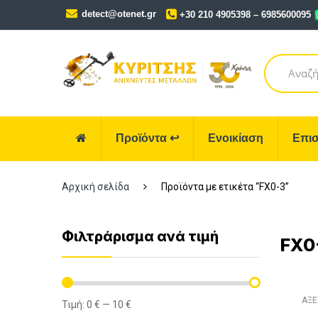
Skip
Skip
detect@otenet.gr
+30 210 4905398 – 6985600095
to
to
navigation
content
Search
for:
Προϊόντα
↩
Ενοικίαση
Επισ
Αρχική σελίδα
Προϊόντα με ετικέτα “FX0-3”
Φιλτράρισμα ανά τιμή
FX0
ΑΞΕ
Τιμή:
0 €
—
10 €
Ελάχιστη
Μέγιστη