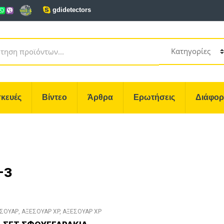
gdidetectors
κευές
Βίντεο
Άρθρα
Ερωτήσεις
Διάφο
-3
ΣΟΥΑΡ
,
ΑΞΕΣΟΥΑΡ XP
,
ΑΞΕΣΟΥΑΡ XP
DEUS
,
ΑΞΕΣΟΥΑΡ XP DEUS II