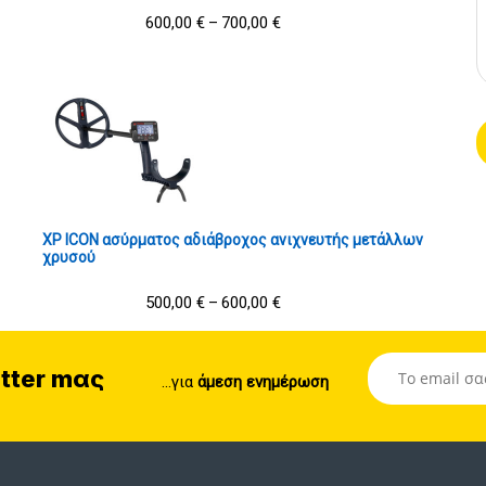
600,00
€
700,00
€
–
XP ICON ασύρματος αδιάβροχος ανιχνευτής μετάλλων
χρυσού
500,00
€
600,00
€
–
tter mας
...για
άμεση ενημέρωση