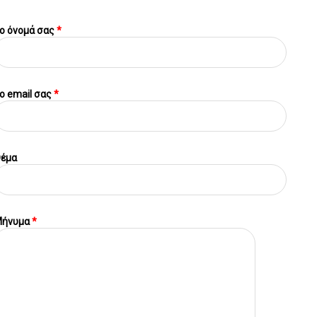
ο όνομά σας
*
o email σας
*
έμα
ήνυμα
*