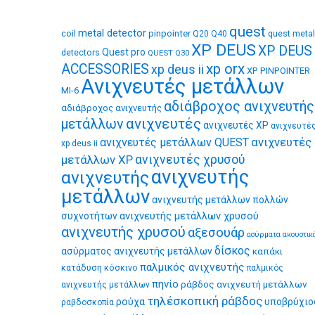
quest
metal detector
coil
pinpointer
quest metal
Q20
Q40
XP DEUS
XP DEUS
Quest pro
detectors
QUEST Q30
xp orx
ACCESSORIES
xp deus ii
XP PINPOINTER
Ανιχνευτές μετάλλων
MI-6
αδιάβροχος ανιχνευτής
αδιάβροχος ανιχνευτής
ανιχνευτές
μετάλλων
ανιχνευτές XP
ανιχνευτέ
ανιχνευτές
ανιχνευτές μετάλλων QUEST
xp deus ii
μετάλλων XP
ανιχνευτές χρυσού
ανιχνευτής
ανιχνευτής
μετάλλων
ανιχνευτής μετάλλων πολλών
ανιχνευτής μετάλλων χρυσού
συχνοτήτων
ανιχνευτής χρυσού
αξεσουάρ
ασύρματα ακουστικ
δίσκος
ασύρματος ανιχνευτής μετάλλων
καπάκι
παλμικός ανιχνευτής
κατάδυση
κόσκινο
παλμικός
πηνίο
ράβδος ανιχνευτή μετάλλων
ανιχνευτής μετάλλων
τηλέσκοπική ράβδος
ρούχα
υποβρύχιο
ραβδοσκοπία