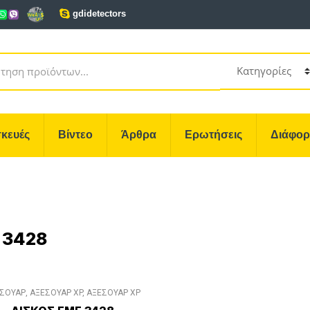
gdidetectors
κευές
Βίντεο
Άρθρα
Ερωτήσεις
Διάφο
 3428
ΣΟΥΑΡ
,
ΑΞΕΣΟΥΑΡ XP
,
ΑΞΕΣΟΥΑΡ XP
DEUS II
,
ΔΙΑΦΟΡΑ ΑΞΕΣΟΥΑΡ