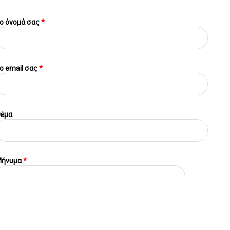
ο όνομά σας
*
o email σας
*
έμα
ήνυμα
*