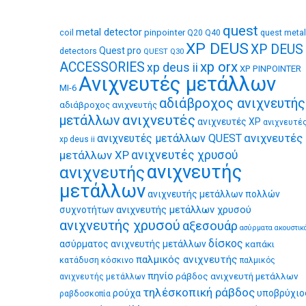
quest
metal detector
coil
pinpointer
quest metal
Q20
Q40
XP DEUS
XP DEUS
Quest pro
detectors
QUEST Q30
xp orx
ACCESSORIES
xp deus ii
XP PINPOINTER
Ανιχνευτές μετάλλων
MI-6
αδιάβροχος ανιχνευτής
αδιάβροχος ανιχνευτής
ανιχνευτές
μετάλλων
ανιχνευτές XP
ανιχνευτέ
ανιχνευτές
ανιχνευτές μετάλλων QUEST
xp deus ii
μετάλλων XP
ανιχνευτές χρυσού
ανιχνευτής
ανιχνευτής
μετάλλων
ανιχνευτής μετάλλων πολλών
ανιχνευτής μετάλλων χρυσού
συχνοτήτων
ανιχνευτής χρυσού
αξεσουάρ
ασύρματα ακουστικ
δίσκος
ασύρματος ανιχνευτής μετάλλων
καπάκι
παλμικός ανιχνευτής
κατάδυση
κόσκινο
παλμικός
πηνίο
ράβδος ανιχνευτή μετάλλων
ανιχνευτής μετάλλων
τηλέσκοπική ράβδος
ρούχα
υποβρύχιο
ραβδοσκοπία