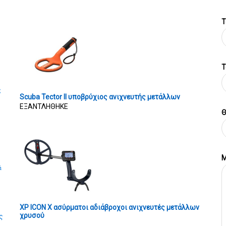
Τ
T
ς
Scuba Tector II υποβρύχιος ανιχνευτής μετάλλων
ΕΞΑΝΤΛΗΘΗΚΕ
Θ
Μ
ά
XP ICON X ασύρματοι αδιάβροχοι ανιχνευτές μετάλλων
χρυσού
ς