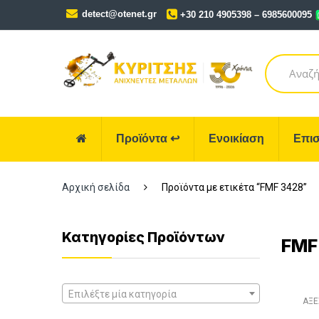
Skip
Skip
detect@otenet.gr
+30 210 4905398 – 6985600095
to
to
navigation
content
Search
for:
Προϊόντα
↩
Ενοικίαση
Επισ
Αρχική σελίδα
Προϊόντα με ετικέτα “FMF 3428”
Κατηγορίες Προϊόντων
FMF
Επιλέξτε μία κατηγορία
ΑΞΕ