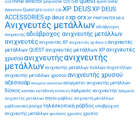
quest
metal detector
coil
pinpointer
quest metal
Q20
Q40
XP DEUS
XP DEUS
Quest pro
detectors
QUEST Q30
xp orx
ACCESSORIES
xp deus ii
XP PINPOINTER MI-6
Ανιχνευτές μετάλλων
αδιάβροχος
αδιάβροχος ανιχνευτής μετάλλων
ανιχνευτής
ανιχνευτές
ανιχνευτές
ανιχνευτές XP
ανιχνευτές xp deus ii
ανιχνευτές μετάλλων XP
ανιχνευτές
μετάλλων QUEST
ανιχνευτής
ανιχνευτής
χρυσού
μετάλλων
ανιχνευτής μετάλλων πολλών συχνοτήτων
ανιχνευτής χρυσού
ανιχνευτής μετάλλων χρυσού
αξεσουάρ
ασύρματος ανιχνευτής μετάλλων
ασύρματα ακουστικά
δίσκος
παλμικός ανιχνευτής
καπάκι
κατάδυση
κόσκινο
παλμικός
πηνίο
ράβδος ανιχνευτή μετάλλων
ανιχνευτής μετάλλων
τηλέσκοπική ράβδος
ρούχα
υποβρύχιος
ραβδοσκοπία
ανιχνευτής μετάλλων
φυσικός χρυσός
χρυσός