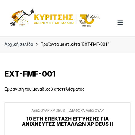
Skip
Skip
to
to
navigation
content
Αρχική σελίδα
Προϊόντα με ετικέτα “EXT-FMF-001”
EXT-FMF-001
Εμφάνιση του μοναδικού αποτελέσματος
ΑΞΕΣΟΥΑΡ XP DEUS II
,
ΔΙΑΦΟΡΑ ΑΞΕΣΟΥΑΡ
10 ΈΤΗ ΕΠΈΚΤΑΣΗ ΕΓΓΎΗΣΗΣ ΓΙΑ
ΑΝΙΧΝΕΥΤΈΣ ΜΕΤΆΛΛΩΝ XP DEUS II