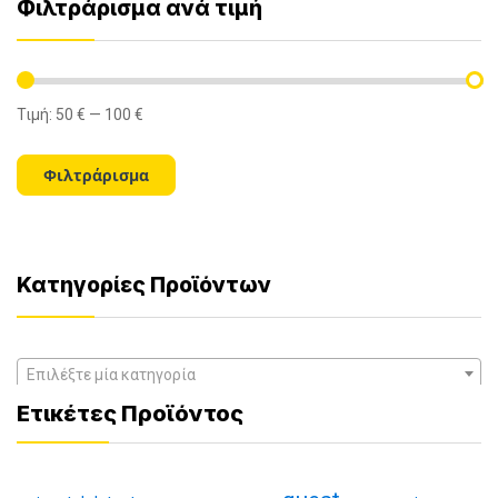
Φιλτράρισμα ανά τιμή
Τιμή:
50 €
—
100 €
Ελάχιστη
Μέγιστη
τιμή
τιμή
Φιλτράρισμα
Κατηγορίες Προϊόντων
Επιλέξτε μία κατηγορία
Ετικέτες Προϊόντος