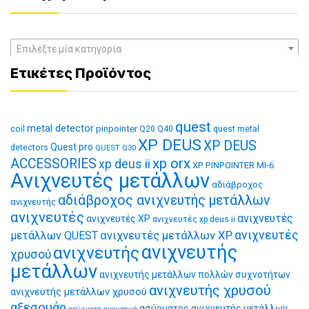
Επιλέξτε μία κατηγορία
Ετικέτες Προϊόντος
quest
metal detector
coil
pinpointer
quest metal
Q20
Q40
XP DEUS
XP DEUS
Quest pro
detectors
QUEST Q30
xp orx
ACCESSORIES
xp deus ii
XP PINPOINTER MI-6
Ανιχνευτές μετάλλων
αδιάβροχος
αδιάβροχος ανιχνευτής μετάλλων
ανιχνευτής
ανιχνευτές
ανιχνευτές
ανιχνευτές XP
ανιχνευτές xp deus ii
ανιχνευτές μετάλλων XP
ανιχνευτές
μετάλλων QUEST
ανιχνευτής
ανιχνευτής
χρυσού
μετάλλων
ανιχνευτής μετάλλων πολλών συχνοτήτων
ανιχνευτής χρυσού
ανιχνευτής μετάλλων χρυσού
αξεσουάρ
ασύρματος ανιχνευτής μετάλλων