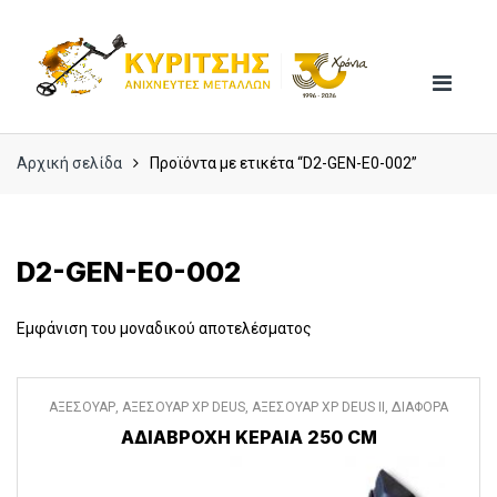
Skip
Skip
to
to
navigation
content
Αρχική σελίδα
Προϊόντα με ετικέτα “D2-GEN-E0-002”
D2-GEN-E0-002
Εμφάνιση του μοναδικού αποτελέσματος
ΑΞΕΣΟΥΑΡ
,
ΑΞΕΣΟΥΑΡ XP DEUS
,
ΑΞΕΣΟΥΑΡ XP DEUS II
,
ΔΙΑΦΟΡΑ
ΑΞΕΣΟΥΑΡ
ΑΔΙΑΒΡΟΧΗ ΚΕΡΑΙΑ 250 CM